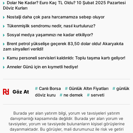
Dolar Ne Kadar? Euro Kaç TL Oldu? 10 Şubat 2025 Pazartesi
Döviz Kurları
Nostalji daha çok para harcamamıza sebep oluyor
Tükenmişlik sendromu nedir, nasıl kurtuluruz?
Sosyal medya yaşamınızı ne kadar etkiliyor?
Brent petrol yükselişe geçerek 83,50 dolar oldu! Akaryakıta
zam sinyalleri verildi!
Kamu personeli servisleri kaldırıldı: Toplu taşıma kartı geliyor!
Anneler Günü için en kıymetli hediye!
Canlı Borsa
Günlük Altın Fiyatları
günlük
Göz At
döviz kuru
ne demek
serveti
Burada yer alan yatırım bilgi, yorum ve tavsiyeleri yatırım
danışmanlığı kapsamında değildir. Burada yer alan yorum ve
tavsiyeler, yorum ve tavsiyede bulunanların kişisel görüşlerine
dayanmaktadır. Bu görüşler, mali durumunuz ile risk ve getiri