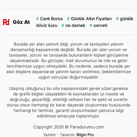
Canlı Borsa
Günlük Altın Fiyatları
günlük
Göz At
döviz kuru
ne demek
serveti
Burada yer alan yatırım bilgi, yorum ve tavsiyeleri yatırım
danışmanlığı kapsamında değildir. Burada yer alan yorum ve
tavsiyeler, yorum ve tavsiyede bulunanların kişisel görüşlerine
dayanmaktadır. Bu görüşler, mali durumunuz ile risk ve getiri
tercihlerinize uygun olmayabilir. Bu nedenle, sadece burada yer
alan bilgilere dayanılarak yatırım kararı verilmesi, beklentilerinize
uygun sonuçlar doğurmayabilir.
Ulaşmış olduğunuz bu site kapsamındaki gerek sözel gerekse
de grafik bilgiler ulaşılabilen ilk kaynaklardan iyi niyetle ve
doğruluğu, geçerliliği, etkinliği velhasıl her ne şekil ve surette
olursa olsun herhangi bir karar dayanak oluşturması hususunda
herhangi bir teminat, garanti oluşturmadan yalnızca bilgi
edinilmesi amacıyla toplanmıştır.
Copyright 2026 © Paradurumu.com
Yazılım - Tasarım:
Bilgin Pro