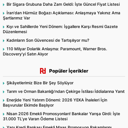
Bir Sigara Grubuna Daha Zam Geldi: İşte Güncel Fiyat Listesi
İran'dan Hürmüz Boğazı Açıklaması: Anlaşmaya Yakınız Ama
Şartlarımız Var
Kıyı ve Sahillerde Yeni Dönem: İşgallere Karşı Resmi Gazete
Düzenlemesi
Kadınların Son Güvencesi de Tartışılıyor mu?
110 Milyar Dolarlık Anlaşma: Paramount, Warner Bros.
Discovery'yi Satın Alıyor
Popüler İçerikler
Şikâyetlerimiz Bize Bir Şey Söylüyor
Tarım ve Orman Bakanlığı'ndan Çekirge İstilası İddialarına Yanıt
Enerjide Yeni Yatırım Dönemi: 2026 YEKA İhaleleri İçin
Başvurular Ekimde Başlıyor
Nisan 2026 Emekli Promosyonları! Bankalar Yarışa Girdi: İşte
31.000 TL’ye Varan Ödeme Listesi
Yapı Kredi Bankası Emekli Maaş Promosyon Rakamlarını