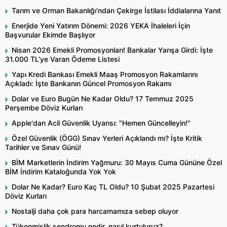
Tarım ve Orman Bakanlığı'ndan Çekirge İstilası İddialarına Yanıt
Enerjide Yeni Yatırım Dönemi: 2026 YEKA İhaleleri İçin
Başvurular Ekimde Başlıyor
Nisan 2026 Emekli Promosyonları! Bankalar Yarışa Girdi: İşte
31.000 TL’ye Varan Ödeme Listesi
Yapı Kredi Bankası Emekli Maaş Promosyon Rakamlarını
Açıkladı: İşte Bankanın Güncel Promosyon Rakamı
Dolar ve Euro Bugün Ne Kadar Oldu? 17 Temmuz 2025
Perşembe Döviz Kurları
Apple'dan Acil Güvenlik Uyarısı: "Hemen Güncelleyin!"
Özel Güvenlik (ÖGG) Sınav Yerleri Açıklandı mı? İşte Kritik
Tarihler ve Sınav Günü!
BİM Marketlerin İndirim Yağmuru: 30 Mayıs Cuma Gününe Özel
BİM İndirim Kataloğunda Yok Yok
Dolar Ne Kadar? Euro Kaç TL Oldu? 10 Şubat 2025 Pazartesi
Döviz Kurları
Nostalji daha çok para harcamamıza sebep oluyor
Tükenmişlik sendromu nedir, nasıl kurtuluruz?