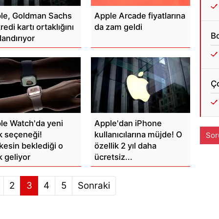
le, Goldman Sachs
Apple Arcade fiyatlarına
kredi kartı ortaklığını
da zam geldi
Bo
landırıyor
Ç
le Watch'da yeni
Apple'dan iPhone
k seçeneği!
kullanıcılarına müjde! O
Sor
kesin beklediği o
özellik 2 yıl daha
k geliyor
ücretsiz...
2
3
4
5
Sonraki