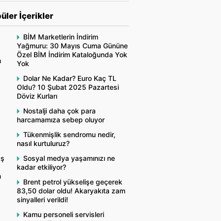
üler İçerikler
BİM Marketlerin İndirim
Yağmuru: 30 Mayıs Cuma Gününe
Özel BİM İndirim Kataloğunda Yok
n
Yok
Dolar Ne Kadar? Euro Kaç TL
Oldu? 10 Şubat 2025 Pazartesi
Döviz Kurları
Nostalji daha çok para
harcamamıza sebep oluyor
Tükenmişlik sendromu nedir,
nasıl kurtuluruz?
aş
Sosyal medya yaşamınızı ne
kadar etkiliyor?
n
Brent petrol yükselişe geçerek
83,50 dolar oldu! Akaryakıta zam
sinyalleri verildi!
Kamu personeli servisleri