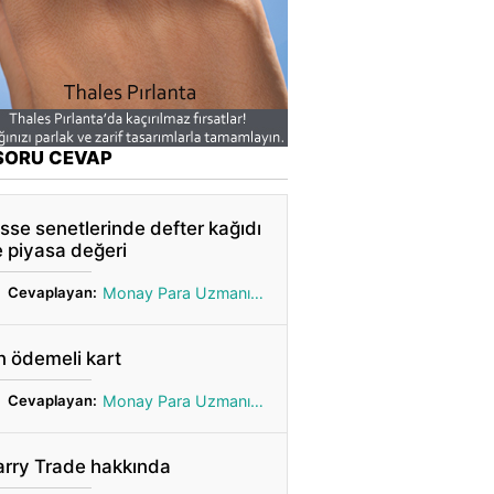
SORU CEVAP
sse senetlerinde defter kağıdı
 piyasa değeri
Cevaplayan:
Monay Para Uzmanı Gönül
 ödemeli kart
Cevaplayan:
Monay Para Uzmanı Gönül
arry Trade hakkında