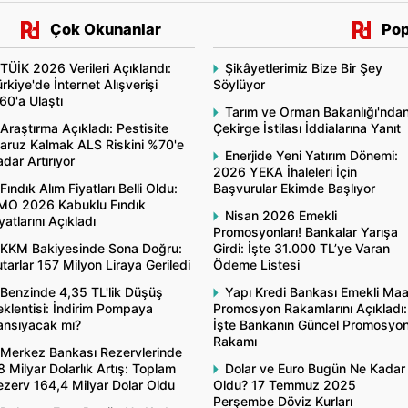
Çok Okunanlar
Pop
TÜİK 2026 Verileri Açıklandı:
Şikâyetlerimiz Bize Bir Şey
rkiye'de İnternet Alışverişi
Söylüyor
60'a Ulaştı
Tarım ve Orman Bakanlığı'nda
Araştırma Açıkladı: Pestisite
Çekirge İstilası İddialarına Yanıt
aruz Kalmak ALS Riskini %70'e
Enerjide Yeni Yatırım Dönemi:
dar Artırıyor
2026 YEKA İhaleleri İçin
Fındık Alım Fiyatları Belli Oldu:
Başvurular Ekimde Başlıyor
MO 2026 Kabuklu Fındık
Nisan 2026 Emekli
yatlarını Açıkladı
Promosyonları! Bankalar Yarışa
KKM Bakiyesinde Sona Doğru:
Girdi: İşte 31.000 TL’ye Varan
tarlar 157 Milyon Liraya Geriledi
Ödeme Listesi
Benzinde 4,35 TL'lik Düşüş
Yapı Kredi Bankası Emekli Ma
klentisi: İndirim Pompaya
Promosyon Rakamlarını Açıkladı:
ansıyacak mı?
İşte Bankanın Güncel Promosyo
Rakamı
Merkez Bankası Rezervlerinde
8 Milyar Dolarlık Artış: Toplam
Dolar ve Euro Bugün Ne Kadar
ezerv 164,4 Milyar Dolar Oldu
Oldu? 17 Temmuz 2025
Perşembe Döviz Kurları