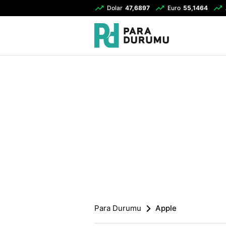
Dolar
47,6897
Euro
55,1464
Para Durumu
Apple