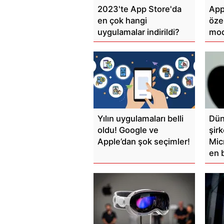
2023'te App Store'da
App
en çok hangi
özel
uygulamalar indirildi?
modu
Yılın uygulamaları belli
Dün
oldu! Google ve
şir
Apple’dan şok seçimler!
Mic
en 