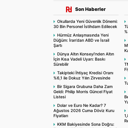
Son Haberler
Okullarda Yeni Güvenlik Dönemi:
30 Bin Personel İstihdam Edilecek
Tü
%
Hürmüz Anlaşmasında Yeni
Düğüm: İran’dan ABD ve İsrail
Şartı
M
Ka
Dünya Altın Konseyi'nden Altın
İçin Kısa Vadeli Uyarı: Baskı
Sürebilir
T
Fi
Takipteki İhtiyaç Kredisi Oranı
%6,1 ile Dokuz Yılın Zirvesinde
Tu
Bir Sigara Grubuna Daha Zam
Geldi: Philip Morris Güncel Fiyat
Listesi
Be
Y
Dolar ve Euro Ne Kadar? 7
Ağustos 2026 Cuma Döviz Kuru
Fiyatları
1,
R
KKM Bakiyesinde Sona Doğru: