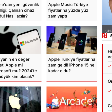
le'dan yeni güvenlik
Apple Music Türkiye
liği: Çalınan cihaz
fiyatlarına yüzde yüz
! Nasıl açılır?
zam yaptı
Hi
ve
yanın en değerli
Apple Türkiye fiyatlarına
keti Apple mi
zam geldi! iPhone 15 ne
rosoft mu? 2024’te
kadar oldu?
büyük kim olacak?
Ön
C