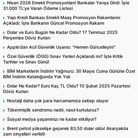
Nisan 2026 Emekli Promosyonları! Bankalar Yarışa Girdi: İşte
31.000 TL’ye Varan Ödeme Listesi
Yapı Kredi Bankası Emekli Maaş Promosyon Rakamlarını
Açıkladı: İşte Bankanın Güncel Promosyon Rakamı
Dolar ve Euro Bugün Ne Kadar Oldu? 17 Temmuz 2025
Perşembe Döviz Kurları
Apple'dan Acil Güvenlik Uyarısı: "Hemen Güncelleyin!"
Özel Güvenlik (ÖGG) Sınav Yerleri Açıklandı mı? İşte Kritik
Tarihler ve Sınav Günü!
BİM Marketlerin İndirim Yağmuru: 30 Mayıs Cuma Gününe Özel
BİM İndirim Kataloğunda Yok Yok
Dolar Ne Kadar? Euro Kaç TL Oldu? 10 Şubat 2025 Pazartesi
Döviz Kurları
Nostalji daha çok para harcamamıza sebep oluyor
Tükenmişlik sendromu nedir, nasıl kurtuluruz?
Sosyal medya yaşamınızı ne kadar etkiliyor?
Brent petrol yükselişe geçerek 83,50 dolar oldu! Akaryakıta
zam sinyalleri verildi!