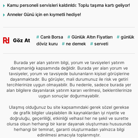
Kamu personeli servisleri kaldırıldı: Toplu taşıma kartı geliyor!
Anneler Günü için en kıymetli hediye!
Canlı Borsa
Günlük Altın Fiyatları
günlük
Göz At
döviz kuru
ne demek
serveti
Burada yer alan yatırım bilgi, yorum ve tavsiyeleri yatırım
danışmanlığı kapsamında değildir. Burada yer alan yorum ve
tavsiyeler, yorum ve tavsiyede bulunanların kişisel görüşlerine
dayanmaktadır. Bu görüşler, mali durumunuz ile risk ve getiri
tercihlerinize uygun olmayabilir. Bu nedenle, sadece burada yer
alan bilgilere dayanılarak yatırım kararı verilmesi, beklentilerinize
uygun sonuçlar doğurmayabilir.
Ulaşmış olduğunuz bu site kapsamındaki gerek sözel gerekse
de grafik bilgiler ulaşılabilen ilk kaynaklardan iyi niyetle ve
doğruluğu, geçerliliği, etkinliği velhasıl her ne şekil ve surette
olursa olsun herhangi bir karar dayanak oluşturması hususunda
herhangi bir teminat, garanti oluşturmadan yalnızca bilgi
edinilmesi amacıyla toplanmıştır.