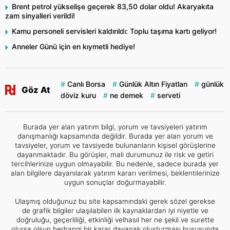
Brent petrol yükselişe geçerek 83,50 dolar oldu! Akaryakıta
zam sinyalleri verildi!
Kamu personeli servisleri kaldırıldı: Toplu taşıma kartı geliyor!
Anneler Günü için en kıymetli hediye!
Canlı Borsa
Günlük Altın Fiyatları
günlük
Göz At
döviz kuru
ne demek
serveti
Burada yer alan yatırım bilgi, yorum ve tavsiyeleri yatırım
danışmanlığı kapsamında değildir. Burada yer alan yorum ve
tavsiyeler, yorum ve tavsiyede bulunanların kişisel görüşlerine
dayanmaktadır. Bu görüşler, mali durumunuz ile risk ve getiri
tercihlerinize uygun olmayabilir. Bu nedenle, sadece burada yer
alan bilgilere dayanılarak yatırım kararı verilmesi, beklentilerinize
uygun sonuçlar doğurmayabilir.
Ulaşmış olduğunuz bu site kapsamındaki gerek sözel gerekse
de grafik bilgiler ulaşılabilen ilk kaynaklardan iyi niyetle ve
doğruluğu, geçerliliği, etkinliği velhasıl her ne şekil ve surette
olursa olsun herhangi bir karar dayanak oluşturması hususunda