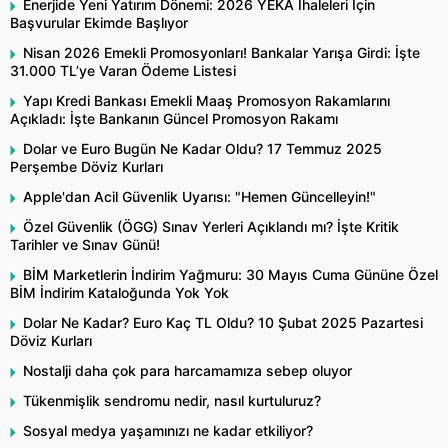
Enerjide Yeni Yatırım Dönemi: 2026 YEKA İhaleleri İçin
Başvurular Ekimde Başlıyor
Nisan 2026 Emekli Promosyonları! Bankalar Yarışa Girdi: İşte
31.000 TL’ye Varan Ödeme Listesi
Yapı Kredi Bankası Emekli Maaş Promosyon Rakamlarını
Açıkladı: İşte Bankanın Güncel Promosyon Rakamı
Dolar ve Euro Bugün Ne Kadar Oldu? 17 Temmuz 2025
Perşembe Döviz Kurları
Apple'dan Acil Güvenlik Uyarısı: "Hemen Güncelleyin!"
Özel Güvenlik (ÖGG) Sınav Yerleri Açıklandı mı? İşte Kritik
Tarihler ve Sınav Günü!
BİM Marketlerin İndirim Yağmuru: 30 Mayıs Cuma Gününe Özel
BİM İndirim Kataloğunda Yok Yok
Dolar Ne Kadar? Euro Kaç TL Oldu? 10 Şubat 2025 Pazartesi
Döviz Kurları
Nostalji daha çok para harcamamıza sebep oluyor
Tükenmişlik sendromu nedir, nasıl kurtuluruz?
Sosyal medya yaşamınızı ne kadar etkiliyor?