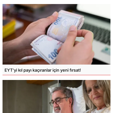
EYT'yi kıl payı kaçıranlar için yeni fırsat!