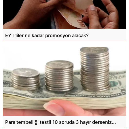
EYT’liler ne kadar promosyon alacak?
Para tembelliği testi! 10 soruda 3 hayır derseniz...