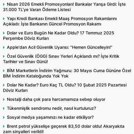
Nisan 2026 Emekli Promosyonları! Bankalar Yarışa Girdi: İşte
31.000 TL’ye Varan Ödeme Listesi
Yapı Kredi Bankası Emekli Maaş Promosyon Rakamlarını
Açıkladı: İşte Bankanın Güncel Promosyon Rakamı
Dolar ve Euro Bugün Ne Kadar Oldu? 17 Temmuz 2025
Perşembe Döviz Kurları
Apple'dan Acil Güvenlik Uyarısı: "Hemen Güncelleyin!"
Özel Güvenlik (ÖGG) Sınav Yerleri Açıklandı mı? İşte Kritik
Tarihler ve Sınav Günü!
BİM Marketlerin İndirim Yağmuru: 30 Mayıs Cuma Gününe Özel
BİM İndirim Kataloğunda Yok Yok
Dolar Ne Kadar? Euro Kaç TL Oldu? 10 Şubat 2025 Pazartesi
Döviz Kurları
Nostalji daha çok para harcamamıza sebep oluyor
Tükenmişlik sendromu nedir, nasıl kurtuluruz?
Sosyal medya yaşamınızı ne kadar etkiliyor?
Brent petrol yükselişe geçerek 83,50 dolar oldu! Akaryakıta
zam sinyalleri verildi!