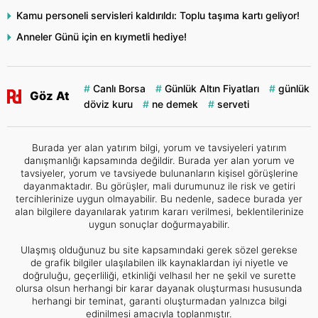
Kamu personeli servisleri kaldırıldı: Toplu taşıma kartı geliyor!
Anneler Günü için en kıymetli hediye!
Canlı Borsa
Günlük Altın Fiyatları
günlük
Göz At
döviz kuru
ne demek
serveti
Burada yer alan yatırım bilgi, yorum ve tavsiyeleri yatırım
danışmanlığı kapsamında değildir. Burada yer alan yorum ve
tavsiyeler, yorum ve tavsiyede bulunanların kişisel görüşlerine
dayanmaktadır. Bu görüşler, mali durumunuz ile risk ve getiri
tercihlerinize uygun olmayabilir. Bu nedenle, sadece burada yer
alan bilgilere dayanılarak yatırım kararı verilmesi, beklentilerinize
uygun sonuçlar doğurmayabilir.
Ulaşmış olduğunuz bu site kapsamındaki gerek sözel gerekse
de grafik bilgiler ulaşılabilen ilk kaynaklardan iyi niyetle ve
doğruluğu, geçerliliği, etkinliği velhasıl her ne şekil ve surette
olursa olsun herhangi bir karar dayanak oluşturması hususunda
herhangi bir teminat, garanti oluşturmadan yalnızca bilgi
edinilmesi amacıyla toplanmıştır.