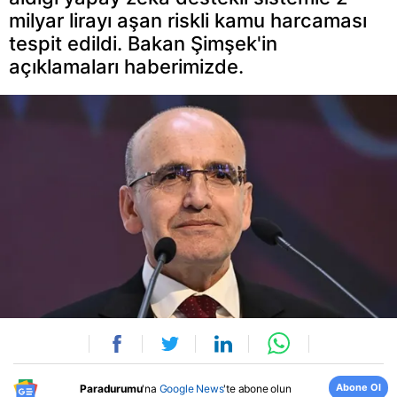
milyar lirayı aşan riskli kamu harcaması
tespit edildi. Bakan Şimşek'in
açıklamaları haberimizde.
Abone Ol
Paradurumu
'na
Google News
'te abone olun