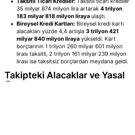
Taksitli Ticari Krediler:
Taksitli ticari krediler
35 milyar 874 milyon lira artarak
4 trilyon
183 milyar 818 milyon liraya
ulaştı.
Bireysel Kredi Kartları:
Bireysel kredi kartı
alacakları yüzde 4,4 artışla
3 trilyon 421
milyar 840 milyon liraya
yükseldi. Kart
borçlarının 1 trilyon 260 milyar 601 milyon
lirası taksitli, 2 trilyon 161 milyar 239 milyon
lirası ise taksitsiz borçlardan meydana geldi.
Takipteki Alacaklar ve Yasal
Öz Kaynaklar
Bankacılık sektörünün takipteki alacakları 31
Temmuz haftasında 8 milyar 466 milyon lira
artarak
818 milyar 532 milyon liraya
tırmandı. Bu
alacakların 612 milyar 726 milyon liralık kısmına
özel karşılık ayrıldı. Aynı dönemde bankacılık