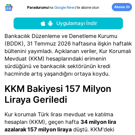
Abone Ol
Paradurumu
'na
Google News
'te abone olun
Uygulamayı İndir
Bankacılık Düzenleme ve Denetleme Kurumu
(BDDK), 31 Temmuz 2026 haftasına ilişkin haftalık
bültenini yayımladı. Açıklanan veriler, Kur Korumalı
Mevduat (KKM) hesaplarındaki erimenin
sürdüğünü ve bankacılık sektörünün kredi
hacminde artış yaşandığını ortaya koydu.
KKM Bakiyesi 157 Milyon
Liraya Geriledi
Kur korumalı Türk lirası mevduat ve katılma
hesapları (KKM), geçen hafta
34 milyon lira
azalarak 157 milyon liraya
düştü. KKM'deki