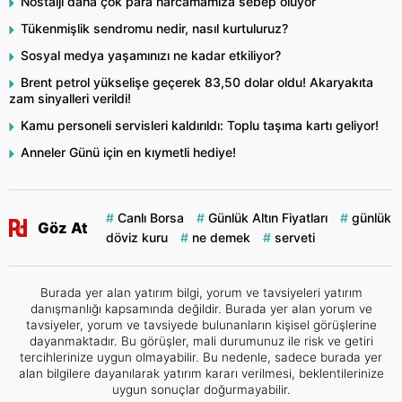
Nostalji daha çok para harcamamıza sebep oluyor
Tükenmişlik sendromu nedir, nasıl kurtuluruz?
Sosyal medya yaşamınızı ne kadar etkiliyor?
Brent petrol yükselişe geçerek 83,50 dolar oldu! Akaryakıta
zam sinyalleri verildi!
Kamu personeli servisleri kaldırıldı: Toplu taşıma kartı geliyor!
Anneler Günü için en kıymetli hediye!
Canlı Borsa
Günlük Altın Fiyatları
günlük
Göz At
döviz kuru
ne demek
serveti
Burada yer alan yatırım bilgi, yorum ve tavsiyeleri yatırım
danışmanlığı kapsamında değildir. Burada yer alan yorum ve
tavsiyeler, yorum ve tavsiyede bulunanların kişisel görüşlerine
dayanmaktadır. Bu görüşler, mali durumunuz ile risk ve getiri
tercihlerinize uygun olmayabilir. Bu nedenle, sadece burada yer
alan bilgilere dayanılarak yatırım kararı verilmesi, beklentilerinize
uygun sonuçlar doğurmayabilir.