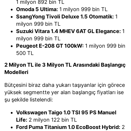
1 milyon 892 bin TL
Omoda 5 Ultima:
1 milyon 999 bin TL
SsangYong Tivoli Deluxe 1.5 Otomatik:
1
milyon 999 bin TL
Suzuki Vitara 1.4 MHEV 6AT GL Elegance:
1
milyon 999 bin TL
Peugeot E-208 GT 100kW:
1 milyon 999 bin
500 TL
2 Milyon TL ile 3 Milyon TL Arasındaki Başlangıç
Modelleri
Bütçesini biraz daha yukarı taşıyanlar için görece
yüksek segmentte yer alan başlangıç fiyatları ise
şu şekilde listelendi:
Volkswagen Taigo 1.0 TSI 95 PS Manuel
Life:
2 milyon 122 bin TL
Ford Puma Titanium 1.0 EcoBoost Hybrid:
2