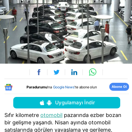
Abone Ol
Paradurumu
'na
Google News
'te abone olun
Uygulamayı İndir
Sıfır kilometre
otomobil
pazarında ezber bozan
bir gelişme yaşandı. Nisan ayında otomobil
satışlarında görülen yavaşlama ve gerileme,