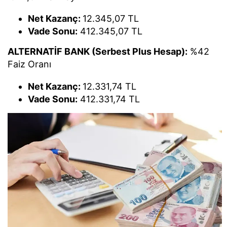
Net Kazanç:
12.345,07 TL
Vade Sonu:
412.345,07 TL
ALTERNATİF BANK (Serbest Plus Hesap):
%42
Faiz Oranı
Net Kazanç:
12.331,74 TL
Vade Sonu:
412.331,74 TL