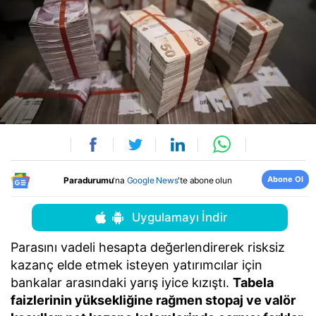
Abone Ol
Paradurumu
'na
Google News
'te abone olun
Uygulamayı İndir
Parasını vadeli hesapta değerlendirerek risksiz
kazanç elde etmek isteyen yatırımcılar için
bankalar arasındaki yarış iyice kızıştı.
Tabela
faizlerinin yüksekliğine rağmen stopaj ve valör