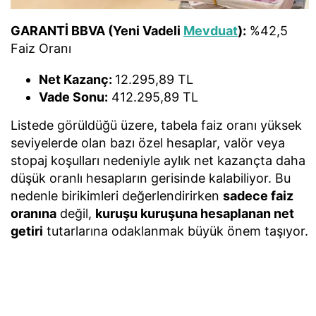
GARANTİ BBVA (Yeni Vadeli
Mevduat
):
%42,5
Faiz Oranı
Net Kazanç:
12.295,89 TL
Vade Sonu:
412.295,89 TL
Listede görüldüğü üzere, tabela faiz oranı yüksek
seviyelerde olan bazı özel hesaplar, valör veya
stopaj koşulları nedeniyle aylık net kazançta daha
düşük oranlı hesapların gerisinde kalabiliyor. Bu
nedenle birikimleri değerlendirirken
sadece faiz
oranına
değil,
kuruşu kuruşuna hesaplanan net
getiri
tutarlarına odaklanmak büyük önem taşıyor.