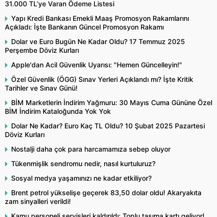
31.000 TL’ye Varan Ödeme Listesi
Yapı Kredi Bankası Emekli Maaş Promosyon Rakamlarını
Açıkladı: İşte Bankanın Güncel Promosyon Rakamı
Dolar ve Euro Bugün Ne Kadar Oldu? 17 Temmuz 2025
Perşembe Döviz Kurları
Apple'dan Acil Güvenlik Uyarısı: "Hemen Güncelleyin!"
Özel Güvenlik (ÖGG) Sınav Yerleri Açıklandı mı? İşte Kritik
Tarihler ve Sınav Günü!
BİM Marketlerin İndirim Yağmuru: 30 Mayıs Cuma Gününe Özel
BİM İndirim Kataloğunda Yok Yok
Dolar Ne Kadar? Euro Kaç TL Oldu? 10 Şubat 2025 Pazartesi
Döviz Kurları
Nostalji daha çok para harcamamıza sebep oluyor
Tükenmişlik sendromu nedir, nasıl kurtuluruz?
Sosyal medya yaşamınızı ne kadar etkiliyor?
Brent petrol yükselişe geçerek 83,50 dolar oldu! Akaryakıta
zam sinyalleri verildi!
Kamu personeli servisleri kaldırıldı: Toplu taşıma kartı geliyor!