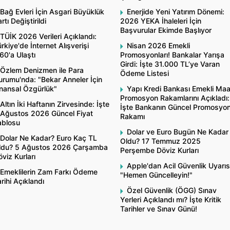
Bağ Evleri İçin Asgari Büyüklük
Enerjide Yeni Yatırım Dönemi:
rtı Değiştirildi
2026 YEKA İhaleleri İçin
Başvurular Ekimde Başlıyor
TÜİK 2026 Verileri Açıklandı:
rkiye'de İnternet Alışverişi
Nisan 2026 Emekli
60'a Ulaştı
Promosyonları! Bankalar Yarışa
Girdi: İşte 31.000 TL’ye Varan
Özlem Denizmen ile Para
Ödeme Listesi
rumu'nda: "Bekar Anneler İçin
inansal Özgürlük"
Yapı Kredi Bankası Emekli Ma
Promosyon Rakamlarını Açıkladı:
Altın İki Haftanın Zirvesinde: İşte
İşte Bankanın Güncel Promosyo
 Ağustos 2026 Güncel Fiyat
Rakamı
ablosu
Dolar ve Euro Bugün Ne Kadar
Dolar Ne Kadar? Euro Kaç TL
Oldu? 17 Temmuz 2025
ldu? 5 Ağustos 2026 Çarşamba
Perşembe Döviz Kurları
viz Kurları
Apple'dan Acil Güvenlik Uyarıs
Emeklilerin Zam Farkı Ödeme
"Hemen Güncelleyin!"
rihi Açıklandı
Özel Güvenlik (ÖGG) Sınav
Yerleri Açıklandı mı? İşte Kritik
Tarihler ve Sınav Günü!