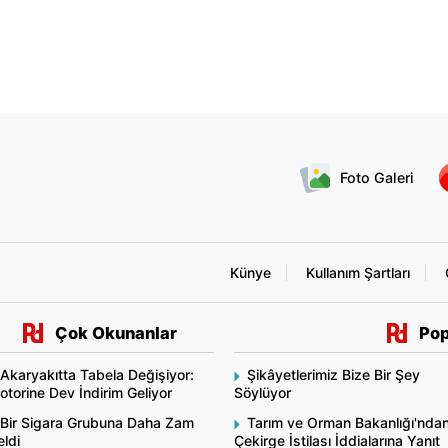
Foto Galeri
Künye
Kullanım Şartları
Çok Okunanlar
Pop
Akaryakıtta Tabela Değişiyor:
Şikâyetlerimiz Bize Bir Şey
torine Dev İndirim Geliyor
Söylüyor
Bir Sigara Grubuna Daha Zam
Tarım ve Orman Bakanlığı'nda
ldi
Çekirge İstilası İddialarına Yanıt