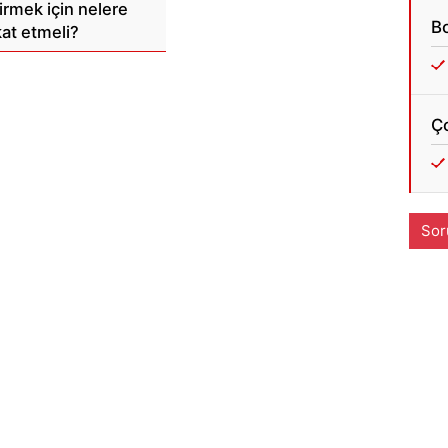
irmek için nelere
Bo
kat etmeli?
Ç
Sor