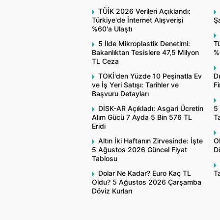
TÜİK 2026 Verileri Açıklandı:
Türkiye'de İnternet Alışverişi
Şa
%60'a Ulaştı
5 İlde Mikroplastik Denetimi:
Tü
Bakanlıktan Tesislere 47,5 Milyon
%
TL Ceza
TOKİ'den Yüzde 10 Peşinatla Ev
Du
ve İş Yeri Satışı: Tarihler ve
F
Başvuru Detayları
DİSK-AR Açıkladı: Asgari Ücretin
5
Alım Gücü 7 Ayda 5 Bin 576 TL
T
Eridi
Altın İki Haftanın Zirvesinde: İşte
O
5 Ağustos 2026 Güncel Fiyat
Dö
Tablosu
Dolar Ne Kadar? Euro Kaç TL
Ta
Oldu? 5 Ağustos 2026 Çarşamba
Döviz Kurları