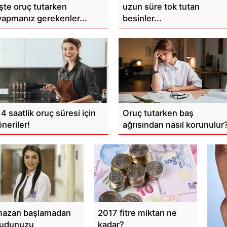
İşte oruç tutarken
uzun süre tok tutan
yapmanız gerekenler...
besinler...
14 saatlik oruç süresi için
Oruç tutarken baş
öneriler!
ağrısından nasıl korunulur
azan başlamadan
2017 fitre miktarı ne
udunuzu
kadar?