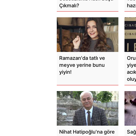
Çıkmalı?
haz
Ramazan'da tatlı ve
Oru
meyve yerine bunu
yiy
yiyin!
acı
olu
Nihat Hatipoğlu'na göre
Sağ