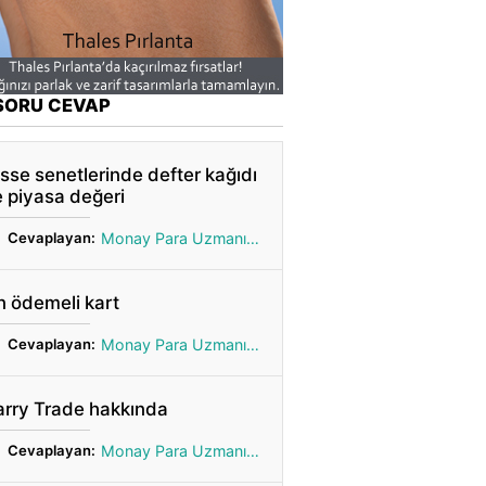
SORU CEVAP
sse senetlerinde defter kağıdı
 piyasa değeri
Cevaplayan:
Monay Para Uzmanı Gönül
 ödemeli kart
Cevaplayan:
Monay Para Uzmanı Gönül
arry Trade hakkında
Cevaplayan:
Monay Para Uzmanı Gönül