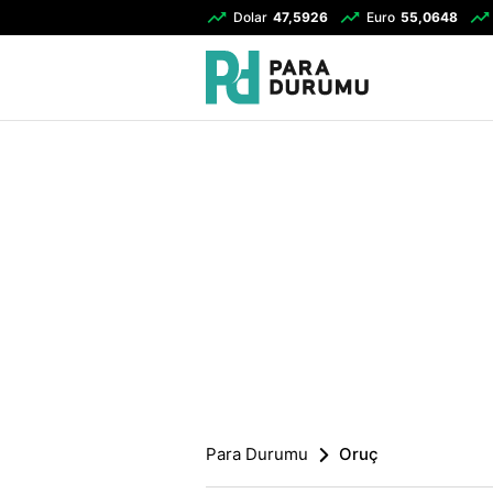
Dolar
47,5926
Euro
55,0648
Para Durumu
Oruç