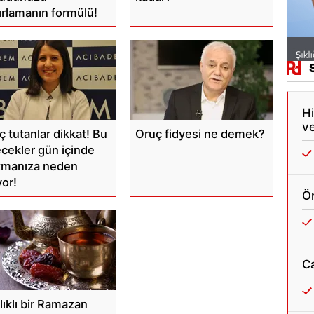
ırlamanın formülü!
Hi
ve
ç tutanlar dikkat! Bu
Oruç fidyesi ne demek?
ecekler gün içinde
kmanıza neden
yor!
Ön
C
lıklı bir Ramazan