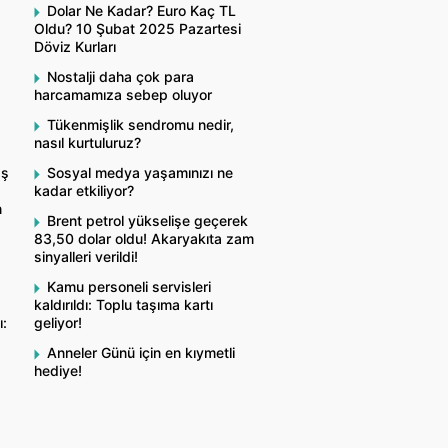
Dolar Ne Kadar? Euro Kaç TL
Oldu? 10 Şubat 2025 Pazartesi
Döviz Kurları
Nostalji daha çok para
harcamamıza sebep oluyor
Tükenmişlik sendromu nedir,
nasıl kurtuluruz?
aş
Sosyal medya yaşamınızı ne
kadar etkiliyor?
n
Brent petrol yükselişe geçerek
83,50 dolar oldu! Akaryakıta zam
sinyalleri verildi!
Kamu personeli servisleri
kaldırıldı: Toplu taşıma kartı
ı:
geliyor!
Anneler Günü için en kıymetli
hediye!