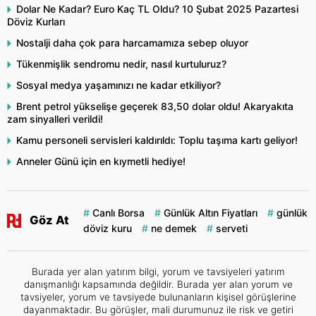
Dolar Ne Kadar? Euro Kaç TL Oldu? 10 Şubat 2025 Pazartesi
Döviz Kurları
Nostalji daha çok para harcamamıza sebep oluyor
Tükenmişlik sendromu nedir, nasıl kurtuluruz?
Sosyal medya yaşamınızı ne kadar etkiliyor?
Brent petrol yükselişe geçerek 83,50 dolar oldu! Akaryakıta
zam sinyalleri verildi!
Kamu personeli servisleri kaldırıldı: Toplu taşıma kartı geliyor!
Anneler Günü için en kıymetli hediye!
Canlı Borsa
Günlük Altın Fiyatları
günlük
Göz At
döviz kuru
ne demek
serveti
Burada yer alan yatırım bilgi, yorum ve tavsiyeleri yatırım
danışmanlığı kapsamında değildir. Burada yer alan yorum ve
tavsiyeler, yorum ve tavsiyede bulunanların kişisel görüşlerine
dayanmaktadır. Bu görüşler, mali durumunuz ile risk ve getiri