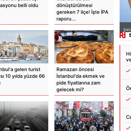
lasyonu belli oldu
dönüştürülmesi
gereken 7 ilçe! İşte İPA
raporu...
Hi
ve
nbul'a gelen turist
Ramazan öncesi
ısı 10 yılda yüzde 66
İstanbul'da ekmek ve
ı
pide fiyatlarına zam
Ön
gelecek mi?
C