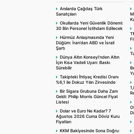
Anılarda Çağdaş Türk
Sanatçıları
M
Ka
Okullarda Yeni Güvenlik Dönemi:
30 Bin Personel İstihdam Edilecek
T
Hürmüz Anlaşmasında Yeni
Fi
Düğüm: İran’dan ABD ve İsrail
Şartı
Tu
Dünya Altın Konseyi'nden Altın
İçin Kısa Vadeli Uyarı: Baskı
Sürebilir
Be
Y
Takipteki İhtiyaç Kredisi Oranı
%6,1 ile Dokuz Yılın Zirvesinde
1,
Bir Sigara Grubuna Daha Zam
R
Geldi: Philip Morris Güncel Fiyat
Listesi
O
Dolar ve Euro Ne Kadar? 7
Dö
Ağustos 2026 Cuma Döviz Kuru
Fiyatları
KKM Bakiyesinde Sona Doğru: