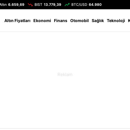
Altın
6.659,69
BIST
13.779,39
BTC/USD
64.980
Altın Fiyatları
Ekonomi
Finans
Otomobil
Sağlık
Teknoloji