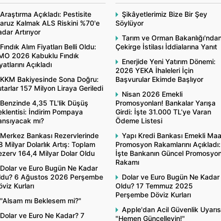
Araştırma Açıkladı: Pestisite
Şikâyetlerimiz Bize Bir Şey
aruz Kalmak ALS Riskini %70'e
Söylüyor
dar Artırıyor
Tarım ve Orman Bakanlığı'nda
Fındık Alım Fiyatları Belli Oldu:
Çekirge İstilası İddialarına Yanıt
MO 2026 Kabuklu Fındık
Enerjide Yeni Yatırım Dönemi:
yatlarını Açıkladı
2026 YEKA İhaleleri İçin
KKM Bakiyesinde Sona Doğru:
Başvurular Ekimde Başlıyor
tarlar 157 Milyon Liraya Geriledi
Nisan 2026 Emekli
Benzinde 4,35 TL'lik Düşüş
Promosyonları! Bankalar Yarışa
klentisi: İndirim Pompaya
Girdi: İşte 31.000 TL’ye Varan
ansıyacak mı?
Ödeme Listesi
Merkez Bankası Rezervlerinde
Yapı Kredi Bankası Emekli Ma
8 Milyar Dolarlık Artış: Toplam
Promosyon Rakamlarını Açıkladı:
ezerv 164,4 Milyar Dolar Oldu
İşte Bankanın Güncel Promosyo
Rakamı
Dolar ve Euro Bugün Ne Kadar
ldu? 6 Ağustos 2026 Perşembe
Dolar ve Euro Bugün Ne Kadar
viz Kurları
Oldu? 17 Temmuz 2025
Perşembe Döviz Kurları
"Alsam mı Beklesem mi?"
Apple'dan Acil Güvenlik Uyarıs
Dolar ve Euro Ne Kadar? 7
"Hemen Güncelleyin!"