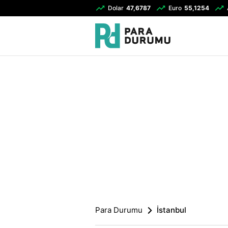
Dolar
47,6787
Euro
55,1254
Para Durumu
İstanbul