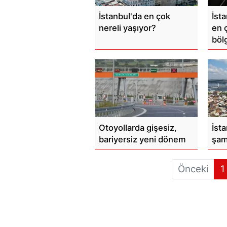
İstanbul'da en çok
İsta
nereli yaşıyor?
en 
böl
Otoyollarda gişesiz,
İst
bariyersiz yeni dönem
şam
Önceki
1