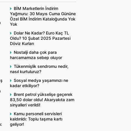
BİM Marketlerin İndirim
Yağmuru: 30 Mayıs Cuma Gününe
Özel BİM İndirim Kataloğunda Yok
n
Yok
Dolar Ne Kadar? Euro Kaç TL
Oldu? 10 Şubat 2025 Pazartesi
Döviz Kurları
Nostalji daha çok para
harcamamıza sebep oluyor
Tükenmişlik sendromu nedir,
nasıl kurtuluruz?
aş
Sosyal medya yaşamınızı ne
kadar etkiliyor?
n
Brent petrol yükselişe geçerek
83,50 dolar oldu! Akaryakıta zam
sinyalleri verildi!
Kamu personeli servisleri
kaldırıldı: Toplu taşıma kartı
ı:
geliyor!