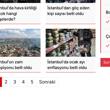
nbul'da hava kirliliği
İstanbul'dan göç eden
Bo
çok hangi
kişi sayısı belli oldu
gelerde?
Ç
anbul'un zam
İstanbul'da ocak ayı
Sor
piyonu belli oldu
enflasyonu belli oldu
2
3
4
5
Sonraki