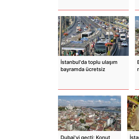
İstanbul'da toplu ulaşım
bayramda ücretsiz
Dubai'yi geçti: Konut
İst