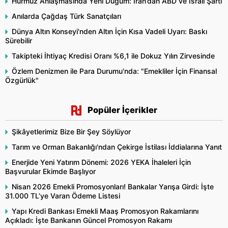
Hürmüz Anlaşmasında Yeni Düğüm: İran’dan ABD ve İsrail Şartı
Anılarda Çağdaş Türk Sanatçıları
Dünya Altın Konseyi'nden Altın İçin Kısa Vadeli Uyarı: Baskı
Sürebilir
Takipteki İhtiyaç Kredisi Oranı %6,1 ile Dokuz Yılın Zirvesinde
Özlem Denizmen ile Para Durumu'nda: "Emekliler İçin Finansal
Özgürlük"
Popüler İçerikler
Şikâyetlerimiz Bize Bir Şey Söylüyor
Tarım ve Orman Bakanlığı'ndan Çekirge İstilası İddialarına Yanıt
Enerjide Yeni Yatırım Dönemi: 2026 YEKA İhaleleri İçin
Başvurular Ekimde Başlıyor
Nisan 2026 Emekli Promosyonları! Bankalar Yarışa Girdi: İşte
31.000 TL’ye Varan Ödeme Listesi
Yapı Kredi Bankası Emekli Maaş Promosyon Rakamlarını
Açıkladı: İşte Bankanın Güncel Promosyon Rakamı