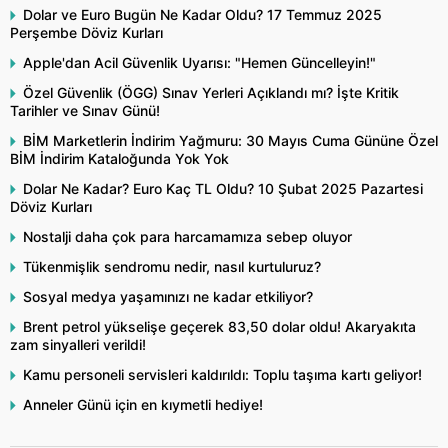
Dolar ve Euro Bugün Ne Kadar Oldu? 17 Temmuz 2025
Perşembe Döviz Kurları
Apple'dan Acil Güvenlik Uyarısı: "Hemen Güncelleyin!"
Özel Güvenlik (ÖGG) Sınav Yerleri Açıklandı mı? İşte Kritik
Tarihler ve Sınav Günü!
BİM Marketlerin İndirim Yağmuru: 30 Mayıs Cuma Gününe Özel
BİM İndirim Kataloğunda Yok Yok
Dolar Ne Kadar? Euro Kaç TL Oldu? 10 Şubat 2025 Pazartesi
Döviz Kurları
Nostalji daha çok para harcamamıza sebep oluyor
Tükenmişlik sendromu nedir, nasıl kurtuluruz?
Sosyal medya yaşamınızı ne kadar etkiliyor?
Brent petrol yükselişe geçerek 83,50 dolar oldu! Akaryakıta
zam sinyalleri verildi!
Kamu personeli servisleri kaldırıldı: Toplu taşıma kartı geliyor!
Anneler Günü için en kıymetli hediye!