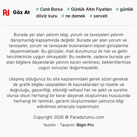
Canlı Borsa
Günlük Altın Fiyatları
günlük
Göz At
döviz kuru
ne demek
serveti
Burada yer alan yatırım bilgi, yorum ve tavsiyeleri yatırım
danışmanlığı kapsamında değildir. Burada yer alan yorum ve
tavsiyeler, yorum ve tavsiyede bulunanların kişisel görüşlerine
dayanmaktadır. Bu görüşler, mali durumunuz ile risk ve getiri
tercihlerinize uygun olmayabilir. Bu nedenle, sadece burada yer
alan bilgilere dayanılarak yatırım kararı verilmesi, beklentilerinize
uygun sonuçlar doğurmayabilir.
Ulaşmış olduğunuz bu site kapsamındaki gerek sözel gerekse
de grafik bilgiler ulaşılabilen ilk kaynaklardan iyi niyetle ve
doğruluğu, geçerliliği, etkinliği velhasıl her ne şekil ve surette
olursa olsun herhangi bir karar dayanak oluşturması hususunda
herhangi bir teminat, garanti oluşturmadan yalnızca bilgi
edinilmesi amacıyla toplanmıştır.
Copyright 2026 © Paradurumu.com
Yazılım - Tasarım:
Bilgin Pro