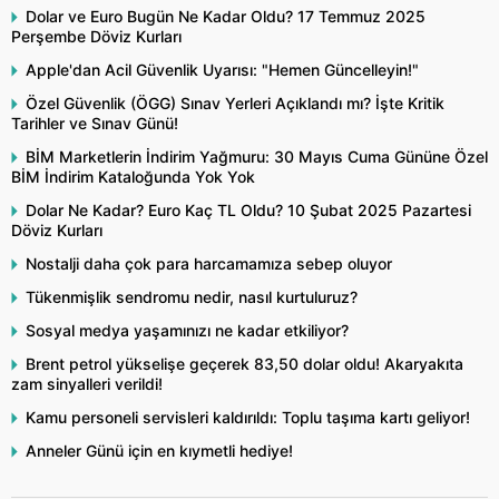
Dolar ve Euro Bugün Ne Kadar Oldu? 17 Temmuz 2025
Perşembe Döviz Kurları
Apple'dan Acil Güvenlik Uyarısı: "Hemen Güncelleyin!"
Özel Güvenlik (ÖGG) Sınav Yerleri Açıklandı mı? İşte Kritik
Tarihler ve Sınav Günü!
BİM Marketlerin İndirim Yağmuru: 30 Mayıs Cuma Gününe Özel
BİM İndirim Kataloğunda Yok Yok
Dolar Ne Kadar? Euro Kaç TL Oldu? 10 Şubat 2025 Pazartesi
Döviz Kurları
Nostalji daha çok para harcamamıza sebep oluyor
Tükenmişlik sendromu nedir, nasıl kurtuluruz?
Sosyal medya yaşamınızı ne kadar etkiliyor?
Brent petrol yükselişe geçerek 83,50 dolar oldu! Akaryakıta
zam sinyalleri verildi!
Kamu personeli servisleri kaldırıldı: Toplu taşıma kartı geliyor!
Anneler Günü için en kıymetli hediye!