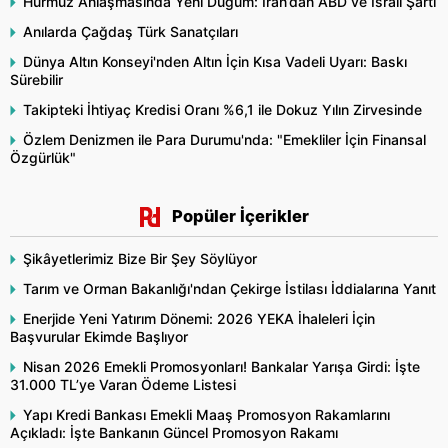
Hürmüz Anlaşmasında Yeni Düğüm: İran’dan ABD ve İsrail Şartı
Anılarda Çağdaş Türk Sanatçıları
Dünya Altın Konseyi'nden Altın İçin Kısa Vadeli Uyarı: Baskı
Sürebilir
Takipteki İhtiyaç Kredisi Oranı %6,1 ile Dokuz Yılın Zirvesinde
Özlem Denizmen ile Para Durumu'nda: "Emekliler İçin Finansal
Özgürlük"
Popüler İçerikler
Şikâyetlerimiz Bize Bir Şey Söylüyor
Tarım ve Orman Bakanlığı'ndan Çekirge İstilası İddialarına Yanıt
Enerjide Yeni Yatırım Dönemi: 2026 YEKA İhaleleri İçin
Başvurular Ekimde Başlıyor
Nisan 2026 Emekli Promosyonları! Bankalar Yarışa Girdi: İşte
31.000 TL’ye Varan Ödeme Listesi
Yapı Kredi Bankası Emekli Maaş Promosyon Rakamlarını
Açıkladı: İşte Bankanın Güncel Promosyon Rakamı