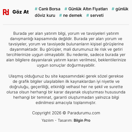
Canlı Borsa
Günlük Altın Fiyatları
günlük
Göz At
döviz kuru
ne demek
serveti
Burada yer alan yatırım bilgi, yorum ve tavsiyeleri yatırım
danışmanlığı kapsamında değildir. Burada yer alan yorum ve
tavsiyeler, yorum ve tavsiyede bulunanların kişisel görüşlerine
dayanmaktadır. Bu görüşler, mali durumunuz ile risk ve getiri
tercihlerinize uygun olmayabilir. Bu nedenle, sadece burada yer
alan bilgilere dayanılarak yatırım kararı verilmesi, beklentilerinize
uygun sonuçlar doğurmayabilir.
Ulaşmış olduğunuz bu site kapsamındaki gerek sözel gerekse
de grafik bilgiler ulaşılabilen ilk kaynaklardan iyi niyetle ve
doğruluğu, geçerliliği, etkinliği velhasıl her ne şekil ve surette
olursa olsun herhangi bir karar dayanak oluşturması hususunda
herhangi bir teminat, garanti oluşturmadan yalnızca bilgi
edinilmesi amacıyla toplanmıştır.
Copyright 2026 © Paradurumu.com
Yazılım - Tasarım:
Bilgin Pro