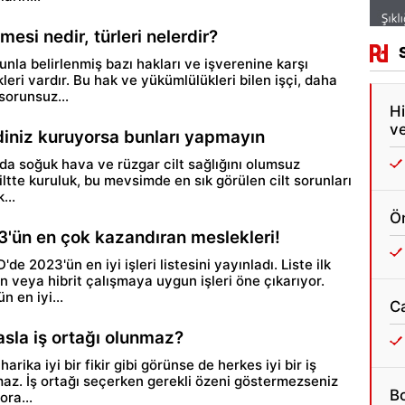
mesi nedir, türleri nelerdir?
unla belirlenmiş bazı hakları ve işverenine karşı
eri vardır. Bu hak ve yükümlülükleri bilen işçi, daha
 sorunsuz...
Hi
ve
ldiniz kuruyorsa bunları yapmayın
nda soğuk hava ve rüzgar cilt sağlığını olumsuz
Ciltte kuruluk, bu mevsimde en sık görülen cilt sorunları
...
Ön
3'ün en çok kazandıran meslekleri!
de 2023'ün en iyi işleri listesini yayınladı. Liste ilk
n veya hibrit çalışmaya uygun işleri öne çıkarıyor.
n en iyi...
C
asla iş ortağı olunmaz?
 harika iyi bir fikir gibi görünse de herkes iyi bir iş
maz. İş ortağı seçerken gerekli özeni göstermezseniz
Bo
ora...