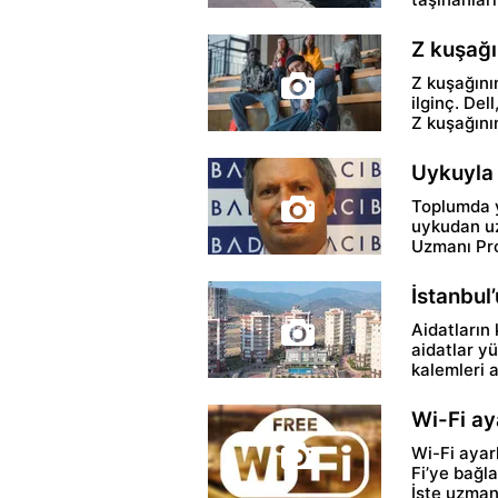
Z kuşağ
Z kuşağının
ilginç. Del
Z kuşağının
Uykuyla i
Toplumda y
uykudan uz
Uzmanı Prof
İstanbul
Aidatların 
aidatlar yü
kalemleri a
Wi-Fi aya
Wi-Fi ayarl
Fi’ye bağla
İşte uzmanl