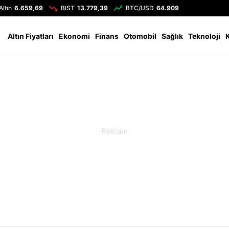
Altın
6.659,69
BIST
13.779,39
BTC/USD
64.909
Altın Fiyatları
Ekonomi
Finans
Otomobil
Sağlık
Teknoloji