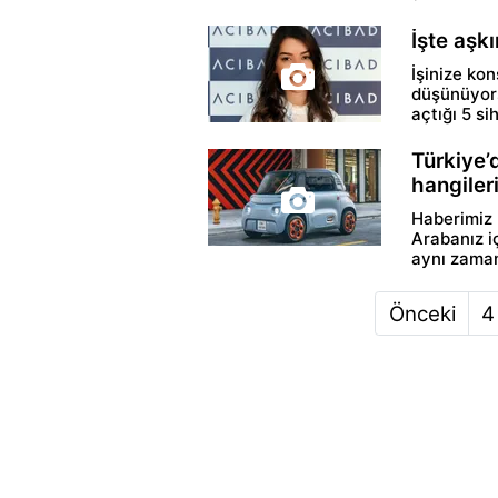
İşte aşkı
İşinize kon
düşünüyors
açtığı 5 si
Türkiye’d
hangiler
Haberimiz 
Arabanız i
aynı zaman
Önceki
4