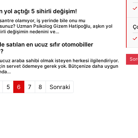
n yol açtığı 5 sihirli değişim!
santre olamıyor, iş yerinde bile onu mu
unuz? Uzman Psikolog Gizem Hatipoğlu, aşkın yol
Ç
hirli değişimin nedenini ve...
e satılan en ucuz sıfır otomobiller
i?
Sor
ucuz araba sahibi olmak isteyen herkesi ilgilendiriyor.
çin servet ödemeye gerek yok. Bütçenize daha uygun
da...
5
6
7
8
Sonraki