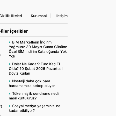
Gizlilik İlkeleri
Kurumsal
İletişim
üler İçerikler
BİM Marketlerin İndirim
Yağmuru: 30 Mayıs Cuma Gününe
Özel BİM İndirim Kataloğunda Yok
n
Yok
Dolar Ne Kadar? Euro Kaç TL
Oldu? 10 Şubat 2025 Pazartesi
Döviz Kurları
Nostalji daha çok para
harcamamıza sebep oluyor
Tükenmişlik sendromu nedir,
nasıl kurtuluruz?
aş
Sosyal medya yaşamınızı ne
kadar etkiliyor?
n