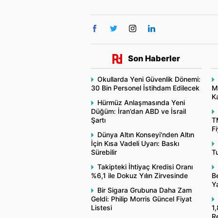
Son Haberler
Okullarda Yeni Güvenlik Dönemi:
30 Bin Personel İstihdam Edilecek
M
Ka
Hürmüz Anlaşmasında Yeni
Düğüm: İran’dan ABD ve İsrail
Şartı
T
Fi
Dünya Altın Konseyi'nden Altın
İçin Kısa Vadeli Uyarı: Baskı
Sürebilir
Tu
Takipteki İhtiyaç Kredisi Oranı
%6,1 ile Dokuz Yılın Zirvesinde
Be
Y
Bir Sigara Grubuna Daha Zam
Geldi: Philip Morris Güncel Fiyat
Listesi
1,
R