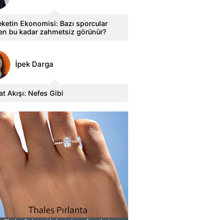
ketin Ekonomisi: Bazı sporcular
en bu kadar zahmetsiz görünür?
İpek Darga
t Akışı: Nefes Gibi