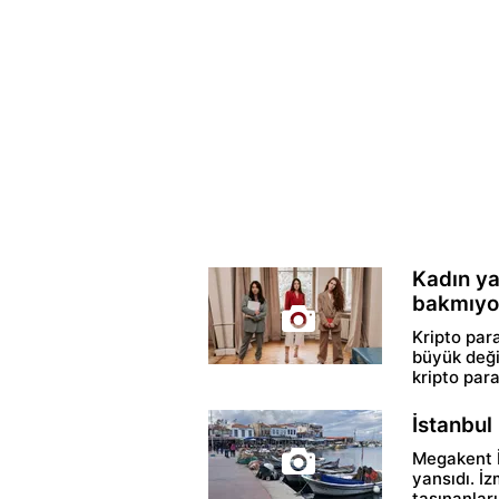
Kadın ya
bakmıyo
Kripto para
büyük deği
kripto paral
İstanbul 
Megakent İ
yansıdı. İz
taşınanları