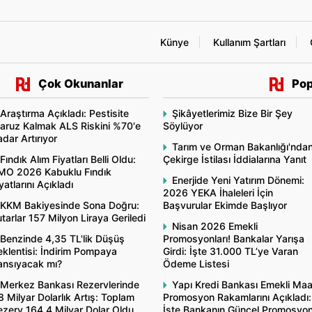
Künye
Kullanım Şartları
Çok Okunanlar
Pop
Araştırma Açıkladı: Pestisite
Şikâyetlerimiz Bize Bir Şey
aruz Kalmak ALS Riskini %70'e
Söylüyor
dar Artırıyor
Tarım ve Orman Bakanlığı'nda
Fındık Alım Fiyatları Belli Oldu:
Çekirge İstilası İddialarına Yanıt
MO 2026 Kabuklu Fındık
Enerjide Yeni Yatırım Dönemi:
yatlarını Açıkladı
2026 YEKA İhaleleri İçin
KKM Bakiyesinde Sona Doğru:
Başvurular Ekimde Başlıyor
tarlar 157 Milyon Liraya Geriledi
Nisan 2026 Emekli
Benzinde 4,35 TL'lik Düşüş
Promosyonları! Bankalar Yarışa
klentisi: İndirim Pompaya
Girdi: İşte 31.000 TL’ye Varan
ansıyacak mı?
Ödeme Listesi
Merkez Bankası Rezervlerinde
Yapı Kredi Bankası Emekli Ma
8 Milyar Dolarlık Artış: Toplam
Promosyon Rakamlarını Açıkladı:
ezerv 164,4 Milyar Dolar Oldu
İşte Bankanın Güncel Promosyo