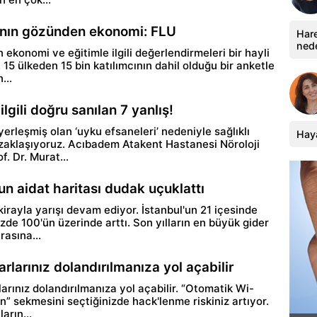
ının gözünden ekonomi: FLU
Hare
ned
 ekonomi ve eğitimle ilgili değerlendirmeleri bir hayli
l, 15 ülkeden 15 bin katılımcının dahil olduğu bir anketle
...
lgili doğru sanılan 7 yanlış!
erleşmiş olan ‘uyku efsaneleri’ nedeniyle sağlıklı
Haya
aklaşıyoruz. Acıbadem Atakent Hastanesi Nöroloji
. Dr. Murat...
’un aidat haritası dudak uçuklattı
kirayla yarışı devam ediyor. İstanbul'un 21 içesinde
zde 100'ün üzerinde arttı. Son yılların en büyük gider
rasına...
rlarınız dolandırılmanıza yol açabilir
arınız dolandırılmanıza yol açabilir. “Otomatik Wi-
n” sekmesini seçtiğinizde hack'lenme riskiniz artıyor.
arın...