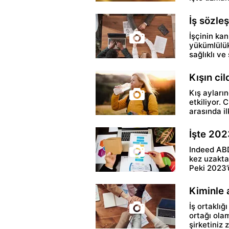
İş sözleş
İşçinin kan
yükümlülükl
sağlıklı ve
Kışın ci
Kış ayları
etkiliyor. 
arasında ilk
İşte 202
Indeed ABD'
kez uzakta
Peki 2023’ü
Kiminle 
İş ortaklığı
ortağı ola
şirketiniz z