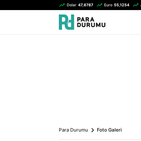
Dolar
47,6787
Euro
55,1254
Para Durumu
Foto Galeri