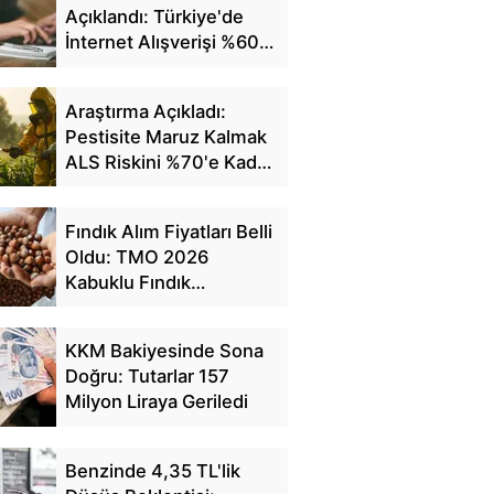
Açıklandı: Türkiye'de
İnternet Alışverişi %60'a
Ulaştı
Araştırma Açıkladı:
Pestisite Maruz Kalmak
ALS Riskini %70'e Kadar
Artırıyor
Fındık Alım Fiyatları Belli
Oldu: TMO 2026
Kabuklu Fındık
Fiyatlarını Açıkladı
KKM Bakiyesinde Sona
Doğru: Tutarlar 157
Milyon Liraya Geriledi
Benzinde 4,35 TL'lik