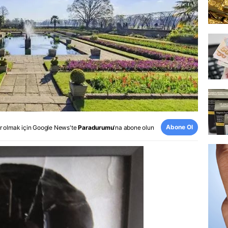
Abone Ol
r olmak için
Google News
'te
Paradurumu
'na abone olun