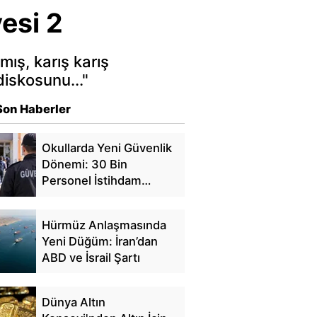
esi 2
ış, karış karış
diskosunu..."
Son Haberler
Okullarda Yeni Güvenlik
Dönemi: 30 Bin
Personel İstihdam
Edilecek
Hürmüz Anlaşmasında
Yeni Düğüm: İran’dan
ABD ve İsrail Şartı
Dünya Altın