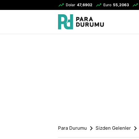
Dolar
47,6902
Euro
55,2063
Para Durumu
Sizden Gelenler