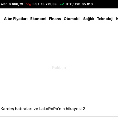
Altın
6.666,79
BIST
13.779,39
BTC/USD
65.010
Altın Fiyatları
Ekonomi
Finans
Otomobil
Sağlık
Teknoloji
Kardeş hatıraları ve LaLoRoPa'nın hikayesi 2