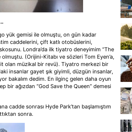
..
go yük gemisi ile olmuştu, on gün kadar
tim caddelerini, çift katlı otobüslerini,
diskosunu. Londra’da ilk tiyatro deneyimim “The
 olmuştu. (Orijini-Kitabı ve sözleri Tom Eyen’a,
it olan müzikal bir revü). Tiyatro merkezi bir
aki insanlar gayet şık giyimli, düzgün insanlar,
yor bakalım dedim. En ilginç gelen daha oyun
hep bir ağızdan “God Save the Queen” demesi
 ana cadde sonrası Hyde Park’tan başlamıştım
ttıktan sonra.