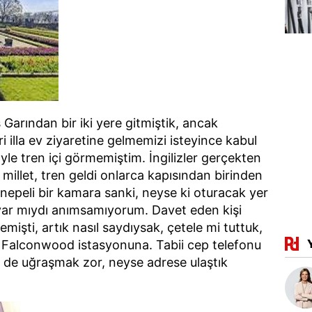
Garından bir iki yere gitmiştik, ancak
i illa ev ziyaretine gelmemizi isteyince kabul
böyle tren içi görmemiştim. İngilizler gerçekten
 millet, tren geldi onlarca kapısından birinden
i kanepeli bir kamara sanki, neyse ki oturacak yer
var mıydı anımsamıyorum. Davet eden kişi
mişti, artık nasıl saydıysak, çetele mi tuttuk,
 Falconwood istasyonuna. Tabii cep telefonu
e de uğraşmak zor, neyse adrese ulaştık