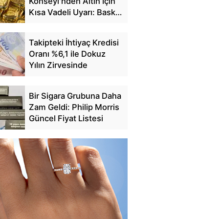
Konseyi'nden Altın İçin
Kısa Vadeli Uyarı: Baskı
Sürebilir
Takipteki İhtiyaç Kredisi
Oranı %6,1 ile Dokuz
Yılın Zirvesinde
Bir Sigara Grubuna Daha
Zam Geldi: Philip Morris
Güncel Fiyat Listesi