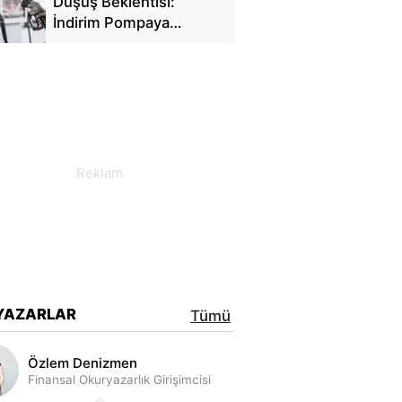
Düşüş Beklentisi:
İndirim Pompaya
Yansıyacak mı?
YAZARLAR
Tümü
Özlem Denizmen
Finansal Okuryazarlık Girişimcisi