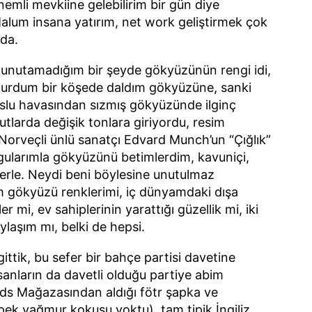
emli mevkiine gelebilirim bir gün diye
alum insana yatırım, net work geliştirmek çok
nda.
nutamadığım bir şeyde gökyüzünün rengi idi,
oturdum bir köşede daldım gökyüzüne, sanki
puslu havasından sızmış gökyüzünde ilginç
tlarda değişik tonlara giriyordu, resim
Norveçli ünlü sanatçı Edvard Munch’un “Çığlık”
ygularımla gökyüzünü betimlerdim, kavuniçi,
klerle. Neydi beni böylesine unutulmaz
m gökyüzü renklerimi, iç dünyamdaki dışa
r mi, ev sahiplerinin yarattığı güzellik mi, iki
ylaşım mı, belki de hepsi.
ittik, bu sefer bir bahçe partisi davetine
nsanların da davetli olduğu partiye abim
ds Mağazasından aldığı fötr şapka ve
 pek yağmur kokusu yoktu) tam tipik İngiliz