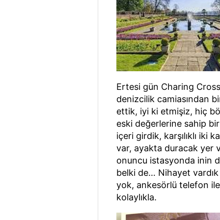
Ertesi gün Charing Cross 
denizcilik camiasından bir
ettik, iyi ki etmişiz, hiç 
eski değerlerine sahip bir
içeri girdik, karşılıklı ik
var, ayakta duracak yer 
onuncu istasyonda inin de
belki de… Nihayet vardık
yok, ankesörlü telefon il
kolaylıkla.