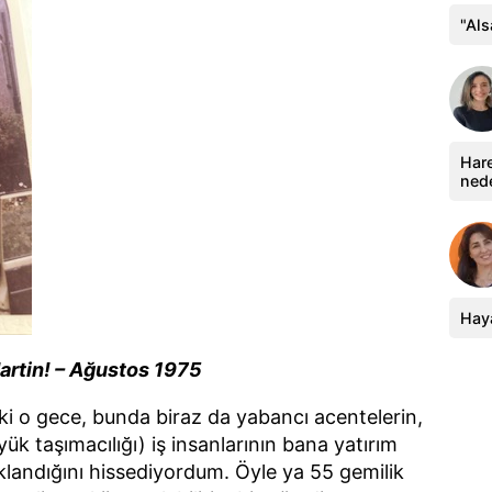
"Al
Hare
ned
Haya
artin! – Ağustos 1975
ki o gece, bunda biraz da yabancı acentelerin,
ük taşımacılığı) iş insanlarının bana yatırım
andığını hissediyordum. Öyle ya 55 gemilik