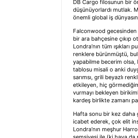
DB Cargo filosunun bir ön
düşünüyorlardı mutlak. M
önemli global iş dünyası
Falconwood gecesinden u
bir ara bahçesine çıkıp 
Londra’nın tüm ışıkları 
renklere bürünmüştü, bulu
yapabilme becerim olsa, 
tablosu misali o anki du
sarımsı, grili beyazlı ren
etkileyen, hiç görmediği
vurmayı bekleyen birikimle
kardeş birlikte zamanı pa
Hafta sonu bir kez daha g
icabet ederek, çok elit i
Londra’nın meşhur Harro
şemsiyesi ile (ki hava da