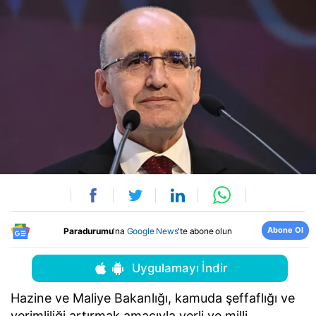
Abone Ol
Paradurumu
'na
Google News
'te abone olun
Uygulamayı İndir
Hazine ve Maliye Bakanlığı, kamuda şeffaflığı ve
verimliliği artırmak amacıyla yerli ve milli