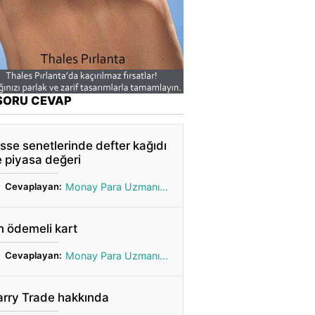
SORU CEVAP
sse senetlerinde defter kağıdı
 piyasa değeri
Cevaplayan:
Monay Para Uzmanı Gönül
 ödemeli kart
Cevaplayan:
Monay Para Uzmanı Gönül
arry Trade hakkında