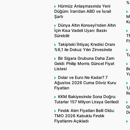
%
Hürmüz Anlaşmasında Yeni
Düğüm: İran’dan ABD ve İsrail
Şartı
M
Ka
Dünya Altın Konseyi'nden Altın
İçin Kısa Vadeli Uyarı: Baskı
Sürebilir
T
Fi
Takipteki İhtiyaç Kredisi Oranı
%6,1 ile Dokuz Yılın Zirvesinde
Tu
Bir Sigara Grubuna Daha Zam
Geldi: Philip Morris Güncel Fiyat
Listesi
Be
Y
Dolar ve Euro Ne Kadar? 7
Ağustos 2026 Cuma Döviz Kuru
Fiyatları
1,
R
KKM Bakiyesinde Sona Doğru:
Tutarlar 157 Milyon Liraya Geriledi
O
Fındık Alım Fiyatları Belli Oldu:
Dö
TMO 2026 Kabuklu Fındık
Fiyatlarını Açıkladı