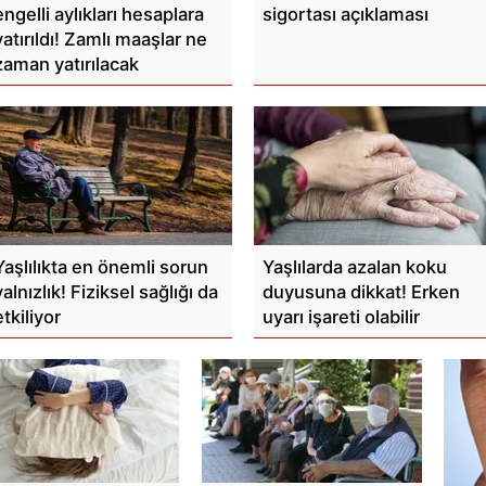
engelli aylıkları hesaplara
sigortası açıklaması
yatırıldı! Zamlı maaşlar ne
zaman yatırılacak
Yaşlılıkta en önemli sorun
Yaşlılarda azalan koku
yalnızlık! Fiziksel sağlığı da
duyusuna dikkat! Erken
etkiliyor
uyarı işareti olabilir