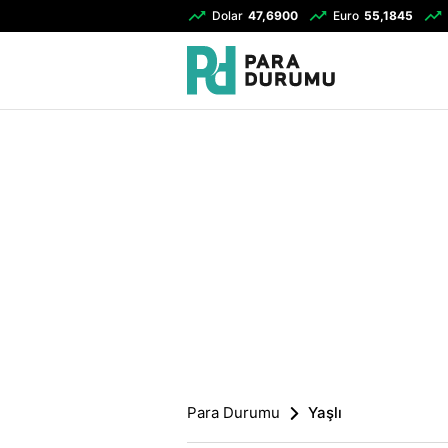
Dolar
47,6900
Euro
55,1845
Para Durumu
Yaşlı