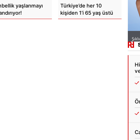
bellik yaşlanmayı
Türkiye’de her 10
andırıyor!
kişiden 1’i 65 yaş üstü
Hi
ve
Ön
C