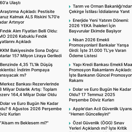
60'a Ulaştı
Tarım ve Orman Bakanlığı'nda
Araştırma Açıkladı: Pestisite
Çekirge İstilası İddialarına Yanıt
aruz Kalmak ALS Riskini %70'e
Enerjide Yeni Yatırım Dönemi:
dar Artırıyor
2026 YEKA İhaleleri İçin
Fındık Alım Fiyatları Belli Oldu:
Başvurular Ekimde Başlıyor
MO 2026 Kabuklu Fındık
Nisan 2026 Emekli
yatlarını Açıkladı
Promosyonları! Bankalar Yarışa
KKM Bakiyesinde Sona Doğru:
Girdi: İşte 31.000 TL’ye Varan
tarlar 157 Milyon Liraya Geriledi
Ödeme Listesi
Benzinde 4,35 TL'lik Düşüş
Yapı Kredi Bankası Emekli Ma
klentisi: İndirim Pompaya
Promosyon Rakamlarını Açıkladı:
ansıyacak mı?
İşte Bankanın Güncel Promosyo
Rakamı
Merkez Bankası Rezervlerinde
8 Milyar Dolarlık Artış: Toplam
Dolar ve Euro Bugün Ne Kadar
ezerv 164,4 Milyar Dolar Oldu
Oldu? 17 Temmuz 2025
Perşembe Döviz Kurları
Dolar ve Euro Bugün Ne Kadar
ldu? 6 Ağustos 2026 Perşembe
Apple'dan Acil Güvenlik Uyarıs
viz Kurları
"Hemen Güncelleyin!"
"Alsam mı Beklesem mi?"
Özel Güvenlik (ÖGG) Sınav
Yerleri Açıklandı mı? İşte Kritik