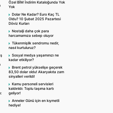
Özel BİM İndirim Kataloğunda Yok
n
Yok
Dolar Ne Kadar? Euro Kaç TL
Oldu? 10 Şubat 2025 Pazartesi
Döviz Kurları
Nostalji daha çok para
harcamamıza sebep oluyor
Tükenmişlik sendromu nedir,
nasıl kurtuluruz?
aş
Sosyal medya yaşamınızı ne
kadar etkiliyor?
n
Brent petrol yükselişe geçerek
83,50 dolar oldu! Akaryakıta zam
sinyalleri verildi!
Kamu personeli servisleri
kaldırıldı: Toplu taşıma kartı
ı:
geliyor!
Anneler Günü için en kıymetli
hediye!