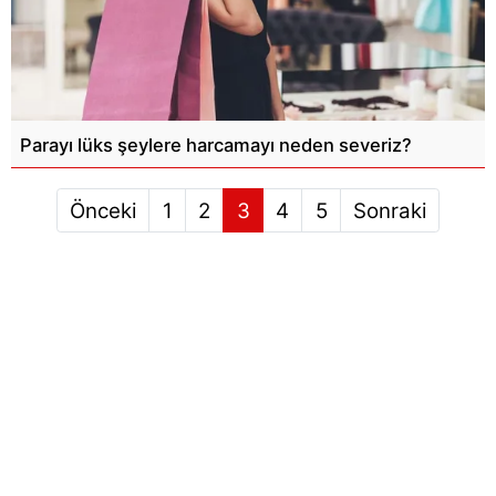
Parayı lüks şeylere harcamayı neden severiz?
Önceki
1
2
3
4
5
Sonraki