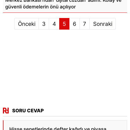
Merkez Bankası'ndan 'dijital cüzdan' adımı: Kolay ve
güvenli ödemelerin önü açılıyor
Önceki
3
4
5
6
7
Sonraki
SORU CEVAP
Hisse senetlerinde defter kağıdı ve piyasa