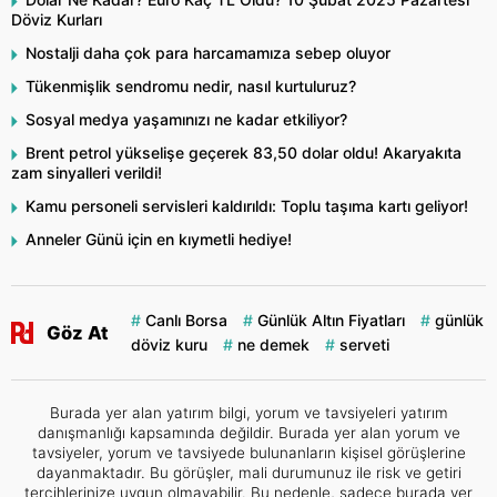
Döviz Kurları
Nostalji daha çok para harcamamıza sebep oluyor
Tükenmişlik sendromu nedir, nasıl kurtuluruz?
Sosyal medya yaşamınızı ne kadar etkiliyor?
Brent petrol yükselişe geçerek 83,50 dolar oldu! Akaryakıta
zam sinyalleri verildi!
Kamu personeli servisleri kaldırıldı: Toplu taşıma kartı geliyor!
Anneler Günü için en kıymetli hediye!
Canlı Borsa
Günlük Altın Fiyatları
günlük
Göz At
döviz kuru
ne demek
serveti
Burada yer alan yatırım bilgi, yorum ve tavsiyeleri yatırım
danışmanlığı kapsamında değildir. Burada yer alan yorum ve
tavsiyeler, yorum ve tavsiyede bulunanların kişisel görüşlerine
dayanmaktadır. Bu görüşler, mali durumunuz ile risk ve getiri
tercihlerinize uygun olmayabilir. Bu nedenle, sadece burada yer