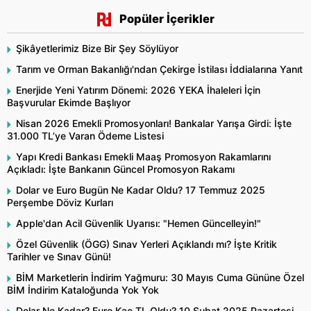
Popüler İçerikler
Şikâyetlerimiz Bize Bir Şey Söylüyor
Tarım ve Orman Bakanlığı'ndan Çekirge İstilası İddialarına Yanıt
Enerjide Yeni Yatırım Dönemi: 2026 YEKA İhaleleri İçin
Başvurular Ekimde Başlıyor
Nisan 2026 Emekli Promosyonları! Bankalar Yarışa Girdi: İşte
31.000 TL’ye Varan Ödeme Listesi
Yapı Kredi Bankası Emekli Maaş Promosyon Rakamlarını
Açıkladı: İşte Bankanın Güncel Promosyon Rakamı
Dolar ve Euro Bugün Ne Kadar Oldu? 17 Temmuz 2025
Perşembe Döviz Kurları
Apple'dan Acil Güvenlik Uyarısı: "Hemen Güncelleyin!"
Özel Güvenlik (ÖGG) Sınav Yerleri Açıklandı mı? İşte Kritik
Tarihler ve Sınav Günü!
BİM Marketlerin İndirim Yağmuru: 30 Mayıs Cuma Gününe Özel
BİM İndirim Kataloğunda Yok Yok
Dolar Ne Kadar? Euro Kaç TL Oldu? 10 Şubat 2025 Pazartesi