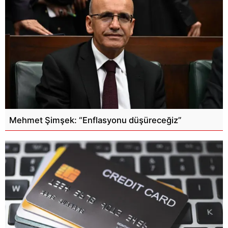
Mehmet Şimşek: “Enflasyonu düşüreceğiz”