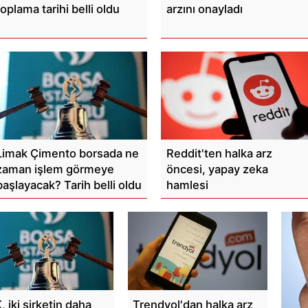
toplama tarihi belli oldu
arzını onayladı
Limak Çimento borsada ne
Reddit'ten halka arz
zaman işlem görmeye
öncesi, yapay zeka
başlayacak? Tarih belli oldu
hamlesi
 iki şirketin daha
Trendyol'dan halka arz