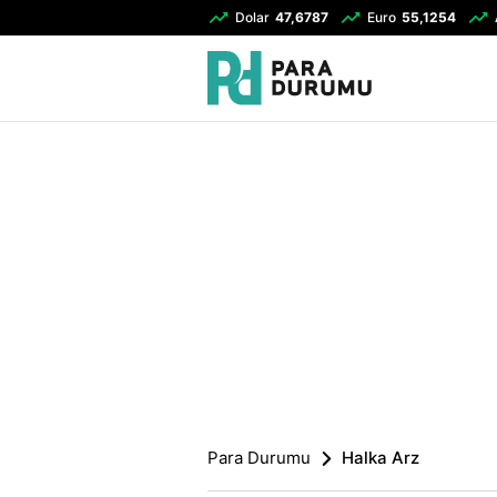
Dolar
47,6787
Euro
55,1254
Para Durumu
Halka Arz