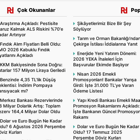
Çok Okunanlar
Pop
Araştırma Açıkladı: Pestisite
Şikâyetlerimiz Bize Bir Şey
aruz Kalmak ALS Riskini %70'e
Söylüyor
dar Artırıyor
Tarım ve Orman Bakanlığı'nda
Fındık Alım Fiyatları Belli Oldu:
Çekirge İstilası İddialarına Yanıt
MO 2026 Kabuklu Fındık
Enerjide Yeni Yatırım Dönemi:
yatlarını Açıkladı
2026 YEKA İhaleleri İçin
KKM Bakiyesinde Sona Doğru:
Başvurular Ekimde Başlıyor
tarlar 157 Milyon Liraya Geriledi
Nisan 2026 Emekli
Benzinde 4,35 TL'lik Düşüş
Promosyonları! Bankalar Yarışa
klentisi: İndirim Pompaya
Girdi: İşte 31.000 TL’ye Varan
ansıyacak mı?
Ödeme Listesi
Merkez Bankası Rezervlerinde
Yapı Kredi Bankası Emekli Ma
8 Milyar Dolarlık Artış: Toplam
Promosyon Rakamlarını Açıkladı:
ezerv 164,4 Milyar Dolar Oldu
İşte Bankanın Güncel Promosyo
Rakamı
Dolar ve Euro Bugün Ne Kadar
ldu? 6 Ağustos 2026 Perşembe
Dolar ve Euro Bugün Ne Kadar
viz Kurları
Oldu? 17 Temmuz 2025
Perşembe Döviz Kurları