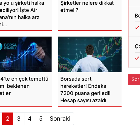
 yolu şirketi halka
Şirketler nelere dikkat
ediliyor! İşte Air
etmeli?
Bo
ana'nın halka arz
i...
Ç
4'te en çok temettü
Borsada sert
Sor
imi beklenen
hareketler! Endeks
etler
7200 puana geriledi!
Hesap sayısı azaldı
2
3
4
5
Sonraki