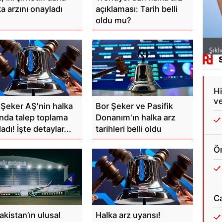
a arzını onayladı
açıklaması: Tarih belli
oldu mu?
Hi
ve
 Şeker AŞ'nin halka
Bor Şeker ve Pasifik
ında talep toplama
Donanım'ın halka arz
adı! İşte detaylar...
tarihleri belli oldu
Ön
C
akistan’ın ulusal
Halka arz uyarısı!