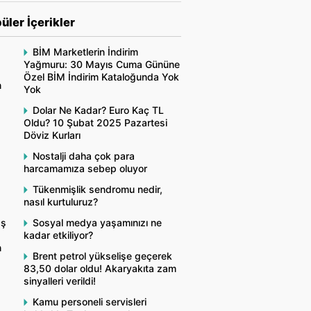
üler İçerikler
BİM Marketlerin İndirim
Yağmuru: 30 Mayıs Cuma Gününe
Özel BİM İndirim Kataloğunda Yok
n
Yok
Dolar Ne Kadar? Euro Kaç TL
Oldu? 10 Şubat 2025 Pazartesi
Döviz Kurları
Nostalji daha çok para
harcamamıza sebep oluyor
Tükenmişlik sendromu nedir,
nasıl kurtuluruz?
aş
Sosyal medya yaşamınızı ne
kadar etkiliyor?
n
Brent petrol yükselişe geçerek
83,50 dolar oldu! Akaryakıta zam
sinyalleri verildi!
Kamu personeli servisleri