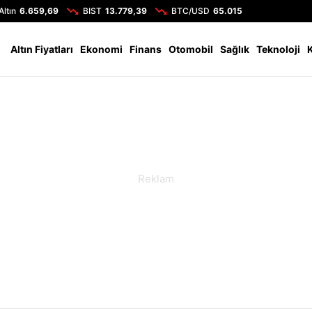
Altın
6.659,69
BIST
13.779,39
BTC/USD
65.015
Altın Fiyatları
Ekonomi
Finans
Otomobil
Sağlık
Teknoloji