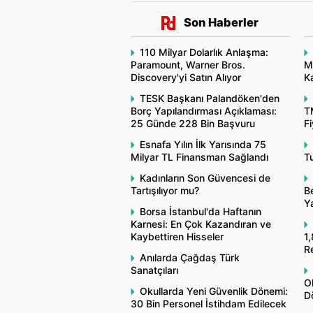
Son Haberler
110 Milyar Dolarlık Anlaşma:
Paramount, Warner Bros.
M
Discovery'yi Satın Alıyor
Ka
TESK Başkanı Palandöken'den
Borç Yapılandırması Açıklaması:
T
25 Günde 228 Bin Başvuru
Fi
Esnafa Yılın İlk Yarısında 75
Milyar TL Finansman Sağlandı
Tu
Kadınların Son Güvencesi de
Tartışılıyor mu?
Be
Y
Borsa İstanbul'da Haftanın
Karnesi: En Çok Kazandıran ve
Kaybettiren Hisseler
1,
R
Anılarda Çağdaş Türk
Sanatçıları
O
Okullarda Yeni Güvenlik Dönemi:
Dö
30 Bin Personel İstihdam Edilecek