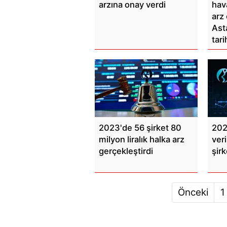
arzına onay verdi
hava
arz 
Ast
tarih
2023'de 56 şirket 80
202
milyon liralık halka arz
ver
gerçekleştirdi
şirk
Önceki
1