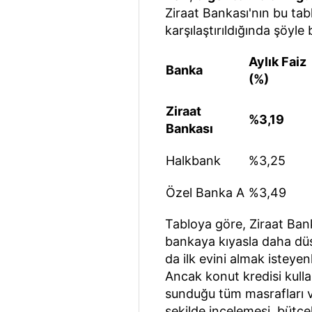
Ziraat Bankası'nın bu tab
karşılaştırıldığında şöyle
Aylık Faiz
Banka
(%)
Ziraat
%3,19
Bankası
Halkbank
%3,25
Özel Banka A
%3,49
Tabloya göre, Ziraat Ban
bankaya kıyasla daha düş
da ilk evini almak isteyenl
Ancak konut kredisi kull
sunduğu tüm masrafları ve
şekilde incelemesi, bütç