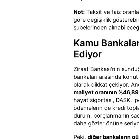
Not:
Taksit ve faiz oranla
göre değişiklik gösterebi
şubelerinden alınabileceği 
Kamu Bankalar
Ediyor
Ziraat Bankası'nın sunduğ
bankaları arasında konut 
olarak dikkat çekiyor. A
maliyet oranının %46,89
hayat sigortası, DASK, ip
ödemelerin de kredi topla
durum, borçlanmanın sade
daha gözler önüne seriyo
Peki,
diğer bankaların gü