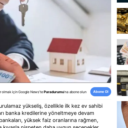
Abone Ol
r olmak için
Google News
'te
Paradurumu
'na abone olun
rulamaz yükseliş, özellikle ilk kez ev sahibi
arı banka kredilerine yöneltmeye devam
bankaları, yüksek faiz oranlarına rağmen,
a kıyasla nispeten daha uygun seçenekler