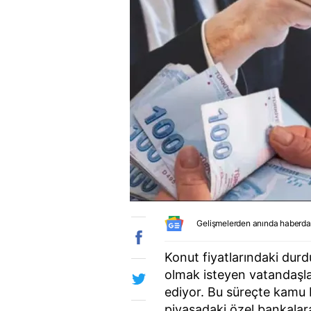
Gelişmelerden anında haberda
Konut fiyatlarındaki durdu
olmak isteyen vatandaşl
ediyor. Bu süreçte kamu 
piyasadaki özel bankalar