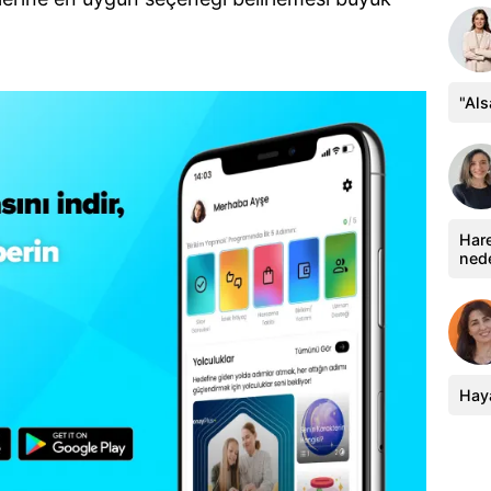
"Al
Hare
ned
Haya