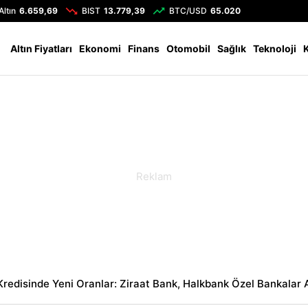
Altın
6.659,69
BIST
13.779,39
BTC/USD
65.020
Altın Fiyatları
Ekonomi
Finans
Otomobil
Sağlık
Teknoloji
Kredisinde Yeni Oranlar: Ziraat Bank, Halkbank Özel Bankalar 