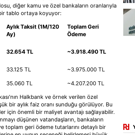
losu, diğer kamu ve özel bankaların oranlarıyla
 bir tablo ortaya koyuyor:
Aylık Taksit (1M/120
Toplam Geri
Ay)
Ödeme
32.654 TL
~3.918.490 TL
33.125 TL
~3.975.000 TL
35.060 TL
~4.207.200 TL
kası'nın Halkbank ve örnek verilen özel
ük bir aylık faiz oranı sunduğu görülüyor. Bu
er için önemli bir maliyet avantajı sağlayabilir.
anmayı düşünen vatandaşların, bankaların
 toplam geri ödeme tutarlarını detaylı bir
elerine en uygun seçeneği belirlemesi büyük