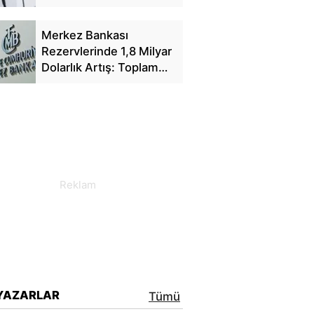
Yansıyacak mı?
Merkez Bankası
Rezervlerinde 1,8 Milyar
Dolarlık Artış: Toplam
Rezerv 164,4 Milyar
Dolar Oldu
YAZARLAR
Tümü