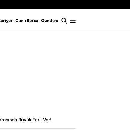
İstanbul
21 °
Kariyer
Canlı Borsa
Gündem
Arasında Büyük Fark Var!