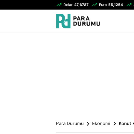
Dolar
47,6787
Euro
55,1254
Para Durumu
Ekonomi
Konut 