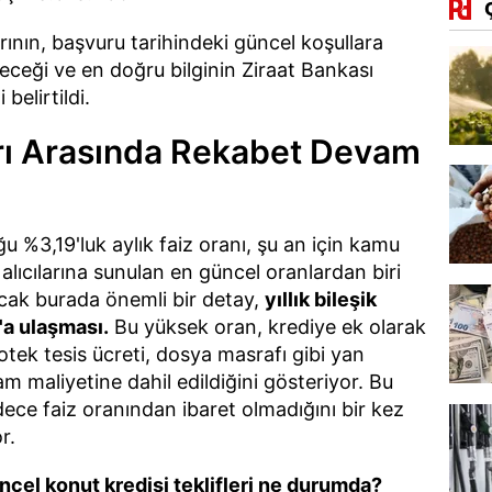
rının, başvuru tarihindeki güncel koşullara
leceği ve en doğru bilginin Ziraat Bankası
belirtildi.
ı Arasında Rekabet Devam
u %3,19'luk aylık faiz oranı, şu an için kamu
alıcılarına sunulan en güncel oranlardan biri
ncak burada önemli bir detay,
yıllık bileşik
'a ulaşması.
Bu yüksek oran, krediye ek olarak
otek tesis ücreti, dosya masrafı gibi yan
m maliyetine dahil edildiğini gösteriyor. Bu
ce faiz oranından ibaret olmadığını bir kez
r.
ncel konut kredisi teklifleri ne durumda?