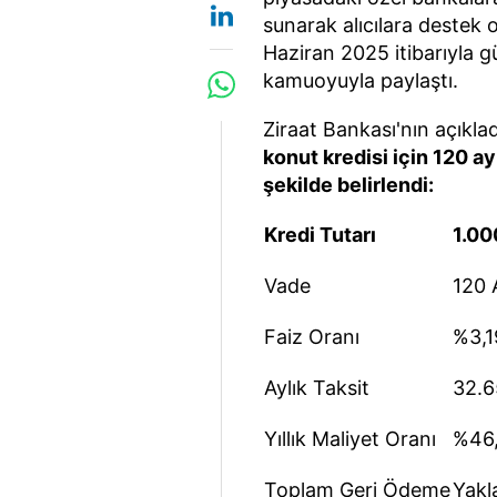
sunarak alıcılara destek 
Haziran 2025 itibarıyla g
kamuoyuyla paylaştı.
Ziraat Bankası'nın açıklad
konut kredisi için 120 ay
şekilde belirlendi:
Kredi Tutarı
1.00
Vade
120 A
Faiz Oranı
%3,1
Aylık Taksit
32.6
Yıllık Maliyet Oranı
%46
Toplam Geri Ödeme
Yakl