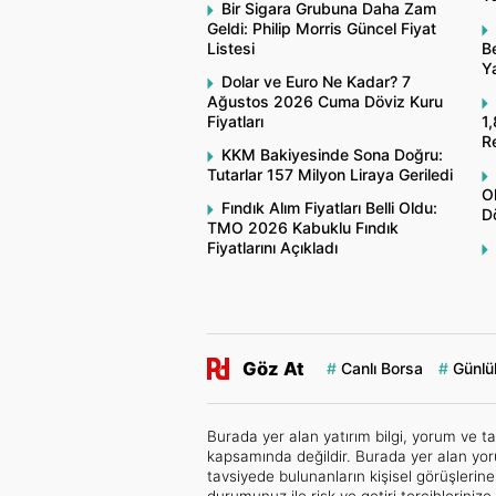
Bir Sigara Grubuna Daha Zam
Geldi: Philip Morris Güncel Fiyat
Listesi
Be
Y
Dolar ve Euro Ne Kadar? 7
Ağustos 2026 Cuma Döviz Kuru
Fiyatları
1,
R
KKM Bakiyesinde Sona Doğru:
Tutarlar 157 Milyon Liraya Geriledi
O
Fındık Alım Fiyatları Belli Oldu:
Dö
TMO 2026 Kabuklu Fındık
Fiyatlarını Açıkladı
Göz At
Canlı Borsa
Günlük
Burada yer alan yatırım bilgi, yorum ve ta
kapsamında değildir. Burada yer alan yor
tavsiyede bulunanların kişisel görüşlerin