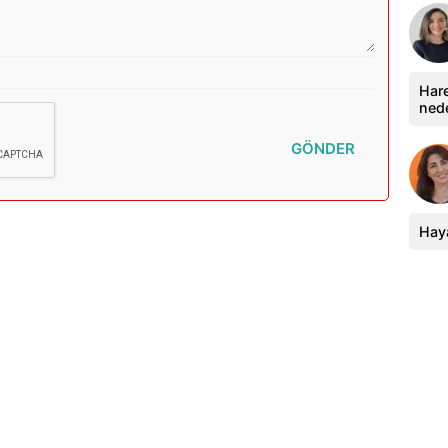
Hare
ned
GÖNDER
Haya