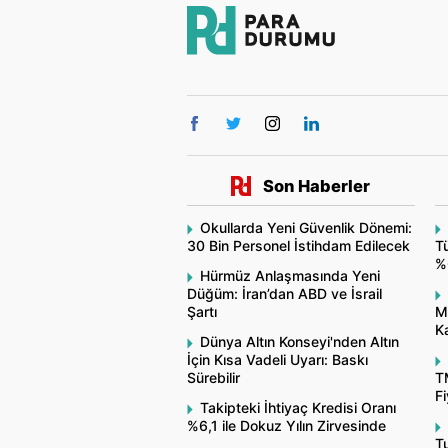
Son Haberler
Okullarda Yeni Güvenlik Dönemi:
30 Bin Personel İstihdam Edilecek
Tü
%
Hürmüz Anlaşmasında Yeni
Düğüm: İran’dan ABD ve İsrail
Şartı
M
Ka
Dünya Altın Konseyi'nden Altın
İçin Kısa Vadeli Uyarı: Baskı
Sürebilir
T
Fi
Takipteki İhtiyaç Kredisi Oranı
%6,1 ile Dokuz Yılın Zirvesinde
Tu