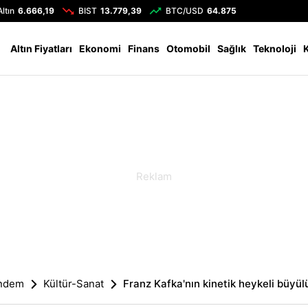
Altın
6.666,19
BIST
13.779,39
BTC/USD
64.875
Altın Fiyatları
Ekonomi
Finans
Otomobil
Sağlık
Teknoloji
ndem
Kültür-Sanat
Franz Kafka'nın kinetik heykeli büyül