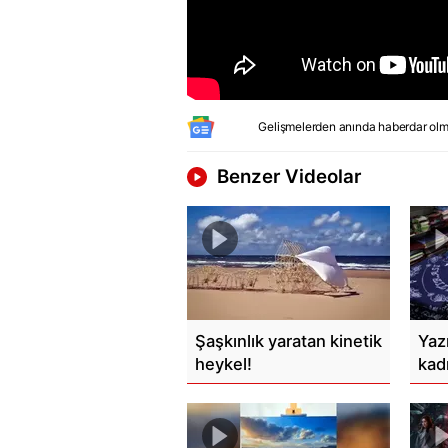
Gelişmelerden anında haberdar olm
Benzer Videolar
Şaşkınlık yaratan kinetik
Yaz
heykel!
kad