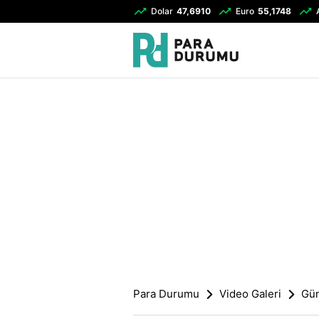
Dolar
47,6910
Euro
55,1748
Para Durumu
Video Galeri
Gü