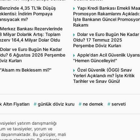
Benzinde 4,35 TL'lik Düşüş
Yapı Kredi Bankası Emekli Ma
klentisi: İndirim Pompaya
Promosyon Rakamlarını Açıkladı:
ansıyacak mı?
İşte Bankanın Güncel Promosyo
Rakamı
Merkez Bankası Rezervlerinde
8 Milyar Dolarlık Artış: Toplam
Dolar ve Euro Bugün Ne Kadar
ezerv 164,4 Milyar Dolar Oldu
Oldu? 17 Temmuz 2025
Perşembe Döviz Kurları
Dolar ve Euro Bugün Ne Kadar
ldu? 6 Ağustos 2026 Perşembe
Apple'dan Acil Güvenlik Uyarıs
viz Kurları
"Hemen Güncelleyin!"
"Alsam mı Beklesem mi?"
Özel Güvenlik (ÖGG) Sınav
Yerleri Açıklandı mı? İşte Kritik
Tarihler ve Sınav Günü!
 Altın Fiyatları
günlük döviz kuru
ne demek
serveti
vsiyeleri yatırım danışmanlığı
um ve tavsiyeler, yorum ve
e dayanmaktadır. Bu görüşler, mali