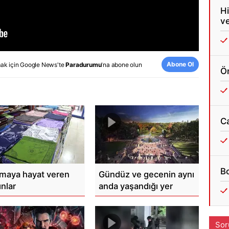
Hi
ve
Abone Ol
ak için
Google News
'te
Paradurumu
'na abone olun
Ön
C
Bo
maya hayat veren
Gündüz ve gecenin aynı
ınlar
anda yaşandığı yer
Sor