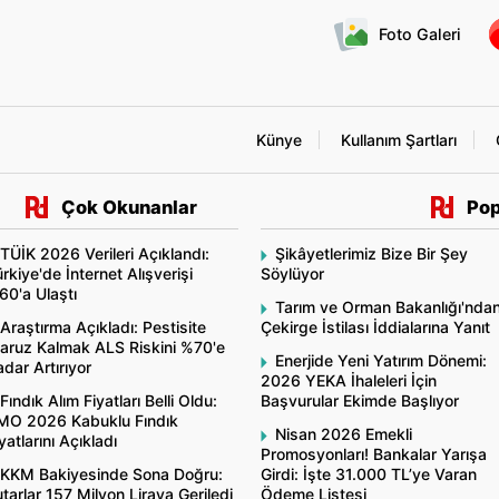
Foto Galeri
Künye
Kullanım Şartları
Çok Okunanlar
Pop
TÜİK 2026 Verileri Açıklandı:
Şikâyetlerimiz Bize Bir Şey
rkiye'de İnternet Alışverişi
Söylüyor
60'a Ulaştı
Tarım ve Orman Bakanlığı'nda
Araştırma Açıkladı: Pestisite
Çekirge İstilası İddialarına Yanıt
aruz Kalmak ALS Riskini %70'e
Enerjide Yeni Yatırım Dönemi:
dar Artırıyor
2026 YEKA İhaleleri İçin
Fındık Alım Fiyatları Belli Oldu:
Başvurular Ekimde Başlıyor
MO 2026 Kabuklu Fındık
Nisan 2026 Emekli
yatlarını Açıkladı
Promosyonları! Bankalar Yarışa
KKM Bakiyesinde Sona Doğru:
Girdi: İşte 31.000 TL’ye Varan
tarlar 157 Milyon Liraya Geriledi
Ödeme Listesi