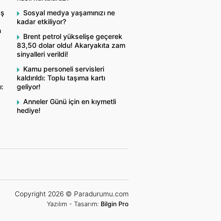
aş
Sosyal medya yaşamınızı ne
kadar etkiliyor?
n
Brent petrol yükselişe geçerek
83,50 dolar oldu! Akaryakıta zam
sinyalleri verildi!
Kamu personeli servisleri
kaldırıldı: Toplu taşıma kartı
ı:
geliyor!
Anneler Günü için en kıymetli
hediye!
Copyright 2026 © Paradurumu.com
Yazılım - Tasarım:
Bilgin Pro