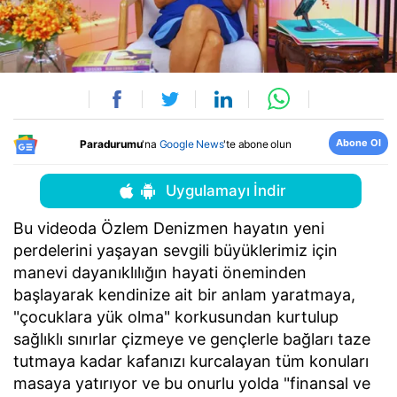
Abone Ol
Paradurumu
'na
Google News
'te abone olun
Uygulamayı İndir
Bu videoda Özlem Denizmen hayatın yeni
perdelerini yaşayan sevgili büyüklerimiz için
manevi dayanıklılığın hayati öneminden
başlayarak kendinize ait bir anlam yaratmaya,
"çocuklara yük olma" korkusundan kurtulup
sağlıklı sınırlar çizmeye ve gençlerle bağları taze
tutmaya kadar kafanızı kurcalayan tüm konuları
masaya yatırıyor ve bu onurlu yolda "finansal ve