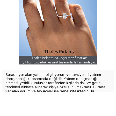
Burada yer alan yatırım bilgi, yorum ve tavsiyeleri yatırım
danışmanlığı kapsamında değildir. Yatırım danışmanlığı
hizmeti, yetkili kuruluşlar tarafından kişilerin risk ve getiri
tercihleri dikkate alınarak kişiye özel sunulmaktadır. Burada
yer alan yorum ve tavsiyeler ise genel niteliktedir. Bu
tavsiyeler mali durumunuz ile risk ve getiri tercihlerinize uygun
olmayabilir. Bu nedenle, sadece burada yer alan bilgilere
dayanılarak yatırım kararı verilmesi beklentilerinize uygun
sonuçlar doğurmayabilir.