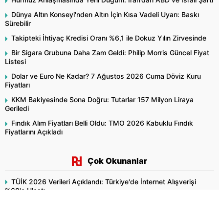
Dünya Altın Konseyi'nden Altın İçin Kısa Vadeli Uyarı: Baskı
Sürebilir
Takipteki İhtiyaç Kredisi Oranı %6,1 ile Dokuz Yılın Zirvesinde
Bir Sigara Grubuna Daha Zam Geldi: Philip Morris Güncel Fiyat
Listesi
Dolar ve Euro Ne Kadar? 7 Ağustos 2026 Cuma Döviz Kuru
Fiyatları
KKM Bakiyesinde Sona Doğru: Tutarlar 157 Milyon Liraya
Geriledi
Fındık Alım Fiyatları Belli Oldu: TMO 2026 Kabuklu Fındık
Fiyatlarını Açıkladı
Çok Okunanlar
TÜİK 2026 Verileri Açıklandı: Türkiye'de İnternet Alışverişi
%60'a Ulaştı
Araştırma Açıkladı: Pestisite Maruz Kalmak ALS Riskini %70'e
Kadar Artırıyor