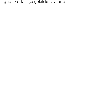
güç skorları şu şekilde sıralandı:
1. ABD:
100,0
2. Çin:
93,6
3. Rusya:
91,4
4. Birleşik Krallık:
84,3
5. Almanya:
74,1
6. Güney Kore:
62,7
7. Suudi Arabistan:
61,0
8. Fransa:
59,5
9. Japonya:
59,0
10. BAE:
58,6
11. İsrail:
56,4
12. Hindistan:
45,0
13. Kanada:
42,1
14. Türkiye:
32,7
15. İtalya:
31,6