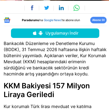
Abone Ol
Paradurumu
'na
Google News
'te abone olun
Uygulamayı İndir
Bankacılık Düzenleme ve Denetleme Kurumu
(BDDK), 31 Temmuz 2026 haftasına ilişkin haftalık
bültenini yayımladı. Açıklanan veriler, Kur Korumalı
Mevduat (KKM) hesaplarındaki erimenin
sürdüğünü ve bankacılık sektörünün kredi
hacminde artış yaşandığını ortaya koydu.
KKM Bakiyesi 157 Milyon
Liraya Geriledi
Kur korumalı Türk lirası mevduat ve katılma