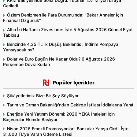
KKM Bakiyesinde Sona Doğru: Tutarlar 157 Milyon Liraya
Geriledi
Özlem Denizmen ile Para Durumu'nda: "Bekar Anneler İçin
Finansal Özgürlük"
Altın İki Haftanın Zirvesinde: İşte 5 Ağustos 2026 Güncel Fiyat
Tablosu
Benzinde 4,35 TL'lik Düşüş Beklentisi: İndirim Pompaya
Yansıyacak mı?
Dolar ve Euro Bugün Ne Kadar Oldu? 6 Ağustos 2026
Perşembe Döviz Kurları
Popüler İçerikler
Şikâyetlerimiz Bize Bir Şey Söylüyor
Tarım ve Orman Bakanlığı'ndan Çekirge İstilası İddialarına Yanıt
Enerjide Yeni Yatırım Dönemi: 2026 YEKA İhaleleri İçin
Başvurular Ekimde Başlıyor
Nisan 2026 Emekli Promosyonları! Bankalar Yarışa Girdi: İşte
31.000 TL’ye Varan Ödeme Listesi