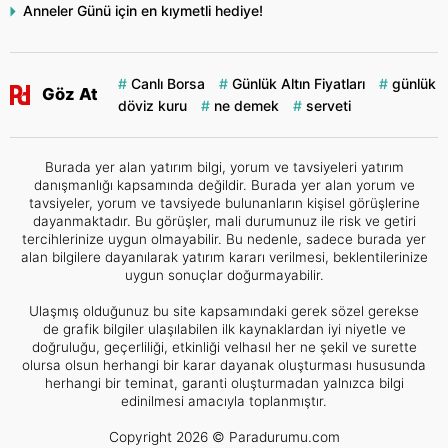
Anneler Günü için en kıymetli hediye!
Canlı Borsa
Günlük Altın Fiyatları
günlük
Göz At
döviz kuru
ne demek
serveti
Burada yer alan yatırım bilgi, yorum ve tavsiyeleri yatırım
danışmanlığı kapsamında değildir. Burada yer alan yorum ve
tavsiyeler, yorum ve tavsiyede bulunanların kişisel görüşlerine
dayanmaktadır. Bu görüşler, mali durumunuz ile risk ve getiri
tercihlerinize uygun olmayabilir. Bu nedenle, sadece burada yer
alan bilgilere dayanılarak yatırım kararı verilmesi, beklentilerinize
uygun sonuçlar doğurmayabilir.
Ulaşmış olduğunuz bu site kapsamındaki gerek sözel gerekse
de grafik bilgiler ulaşılabilen ilk kaynaklardan iyi niyetle ve
doğruluğu, geçerliliği, etkinliği velhasıl her ne şekil ve surette
olursa olsun herhangi bir karar dayanak oluşturması hususunda
herhangi bir teminat, garanti oluşturmadan yalnızca bilgi
edinilmesi amacıyla toplanmıştır.
Copyright 2026 © Paradurumu.com