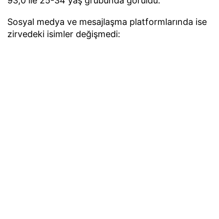
93,0 ile 25-34 yaş grubunda görüldü.
Sosyal medya ve mesajlaşma platformlarında ise
zirvedeki isimler değişmedi:
WhatsApp:
%90,0 kullanım oranı ile ilk sırada
yer aldı (Erkekler %92,5 / Kadınlar %87,6).
YouTube:
%77,6 kullanım oranı ile ikinci
sırada (Erkekler %80,1 / Kadınlar %75,0).
Instagram:
%71,1 kullanım oranı ile üçüncü
sırada (Erkekler %71,9 / Kadınlar %70,2).
Akıllı Cihazlar ve Satın Alma
Kriterleri
Evlerde internet bağlantılı cihaz kullanımı
yaygınlaşırken, en çok kullanılan akıllı ürün
yüzde
62,0 ile internet bağlantılı TV'ler
oldu. Bunu
yüzde 18,6 ile robot süpürge ve kahve makinesi