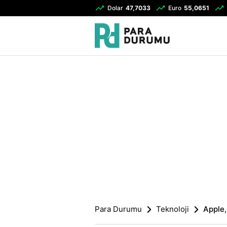
Dolar
47,7033
Euro
55,0651
Para Durumu
Teknoloji
Apple,