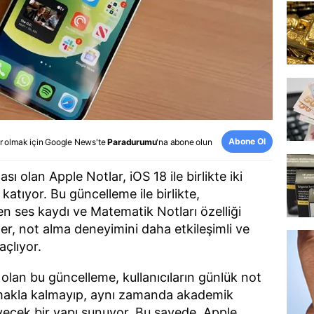
Abone Ol
r olmak için
Google News
'te
Paradurumu
'na abone olun
sı olan Apple Notlar, iOS 18 ile birlikte iki
katıyor. Bu güncelleme ile birlikte,
n ses kaydı ve Matematik Notları özelliği
ler, not alma deneyimini daha etkileşimli ve
açlıyor.
k olan bu güncelleme, kullanıcıların günlük not
lamakla kalmayıp, aynı zamanda akademik
eyecek bir yapı sunuyor. Bu sayede, Apple