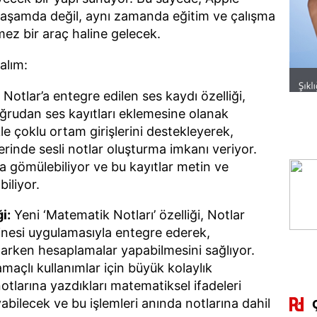
yaşamda değil, aynı zamanda eğitim ve çalışma
ez bir araç haline gelecek.
alım:
Notlar’a entegre edilen ses kaydı özelliği,
doğrudan ses kayıtları eklemesine olanak
ikle çoklu ortam girişlerini destekleyerek,
rlerinde sesli notlar oluşturma imkanı veriyor.
lara gömülebiliyor ve bu kayıtlar metin ve
biliyor.
i:
Yeni ‘Matematik Notları’ özelliği, Notlar
nesi uygulamasıyla entegre ederek,
yazarken hesaplamalar yapabilmesini sağlıyor.
 amaçlı kullanımlar için büyük kolaylık
notlarına yazdıkları matematiksel ifadeleri
bilecek ve bu işlemleri anında notlarına dahil