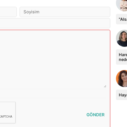
"Al
Hare
ned
Haya
GÖNDER