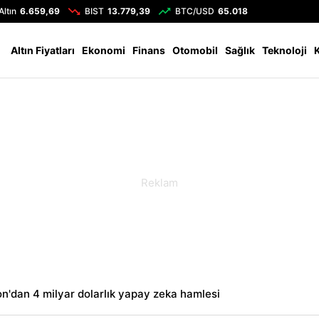
Altın
6.659,69
BIST
13.779,39
BTC/USD
65.018
Altın Fiyatları
Ekonomi
Finans
Otomobil
Sağlık
Teknoloji
'dan 4 milyar dolarlık yapay zeka hamlesi