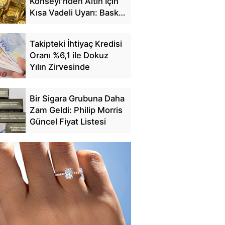
Konseyi'nden Altın İçin
Kısa Vadeli Uyarı: Baskı
Sürebilir
Takipteki İhtiyaç Kredisi
Oranı %6,1 ile Dokuz
Yılın Zirvesinde
Bir Sigara Grubuna Daha
Zam Geldi: Philip Morris
Güncel Fiyat Listesi