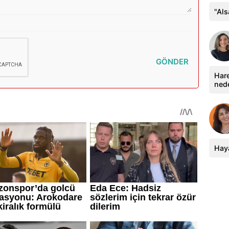
"Al
GÖNDER
Hare
ned
Haya