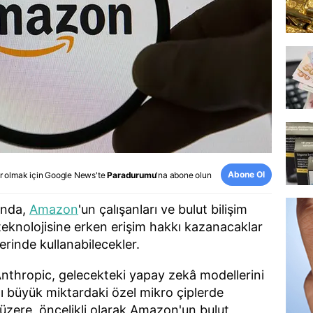
Abone Ol
r olmak için
Google News
'te
Paradurumu
'na abone olun
ında,
Amazon
'un çalışanları ve bulut bilişim
 teknolojisine erken erişim hakkı kazanacaklar
lerinde kullanabilecekler.
nthropic, gelecekteki yapay zekâ modellerini
 büyük miktardaki özel mikro çiplerde
zere, öncelikli olarak Amazon'un bulut