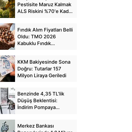
Pestisite Maruz Kalmak
ALS Riskini %70'e Kadar
Artırıyor
Fındık Alım Fiyatları Belli
Oldu: TMO 2026
Kabuklu Fındık
Fiyatlarını Açıkladı
KKM Bakiyesinde Sona
Doğru: Tutarlar 157
Milyon Liraya Geriledi
Benzinde 4,35 TL'lik
Düşüş Beklentisi:
İndirim Pompaya
Yansıyacak mı?
Merkez Bankası