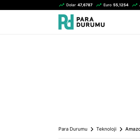
Dolar
47,6787
Euro
55,1254
Para Durumu
Teknoloji
Amazon