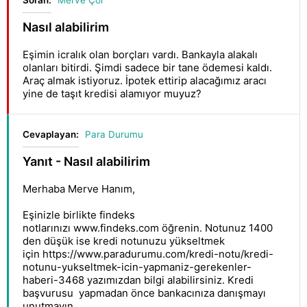
Soran:
Merve Çöl
Nasıl alabilirim
Eşimin icralık olan borçları vardı. Bankayla alakalı
olanları bitirdi. Şimdi sadece bir tane ödemesi kaldı.
Araç almak istiyoruz. İpotek ettirip alacağımız aracı
yine de taşıt kredisi alamıyor muyuz?
Cevaplayan:
Para Durumu
Yanıt - Nasıl alabilirim
Merhaba Merve Hanım,
Eşinizle birlikte findeks
notlarınızı
www.findeks.com
öğrenin. Notunuz 1400
den düşük ise kredi notunuzu yükseltmek
için
https://www.paradurumu.com/kredi-notu/kredi-
notunu-yukseltmek-icin-yapmaniz-gerekenler-
haberi-3468
yazımızdan bilgi alabilirsiniz. Kredi
başvurusu yapmadan önce bankacınıza danışmayı
unutmayın.