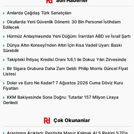
Son Haberler
Anılarda Çağdaş Türk Sanatçıları
Okullarda Yeni Güvenlik Dönemi: 30 Bin Personel İstihdam
Edilecek
Hürmüz Anlaşmasında Yeni Düğüm: İran’dan ABD ve İsrail Şartı
Dünya Altın Konseyi'nden Altın İçin Kısa Vadeli Uyarı: Baskı
Sürebilir
Takipteki İhtiyaç Kredisi Oranı %6,1 ile Dokuz Yılın Zirvesinde
Bir Sigara Grubuna Daha Zam Geldi: Philip Morris Güncel Fiyat
Listesi
Dolar ve Euro Ne Kadar? 7 Ağustos 2026 Cuma Döviz Kuru
Fiyatları
KKM Bakiyesinde Sona Doğru: Tutarlar 157 Milyon Liraya
Geriledi
Çok Okunanlar
Araştırma Açıkladı: Pestisite Maruz Kalmak ALS Riskini %70'e