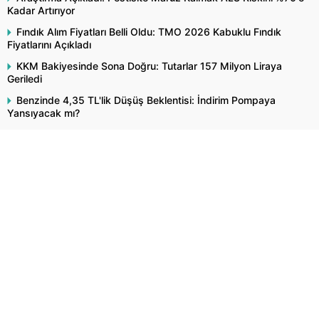
Kadar Artırıyor
Fındık Alım Fiyatları Belli Oldu: TMO 2026 Kabuklu Fındık
Fiyatlarını Açıkladı
KKM Bakiyesinde Sona Doğru: Tutarlar 157 Milyon Liraya
Geriledi
Benzinde 4,35 TL'lik Düşüş Beklentisi: İndirim Pompaya
Yansıyacak mı?
Merkez Bankası Rezervlerinde 1,8 Milyar Dolarlık Artış: Toplam
Rezerv 164,4 Milyar Dolar Oldu
Dolar ve Euro Bugün Ne Kadar Oldu? 6 Ağustos 2026
Perşembe Döviz Kurları
"Alsam mı Beklesem mi?"
Dolar ve Euro Ne Kadar? 7 Ağustos 2026 Cuma Döviz Kuru
Fiyatları
Popüler İçerikler
Şikâyetlerimiz Bize Bir Şey Söylüyor