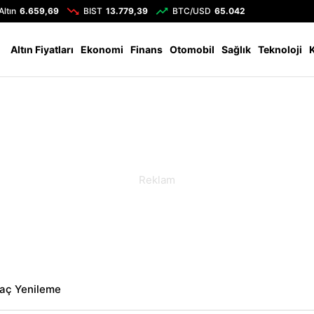
Altın
6.659,69
BIST
13.779,39
BTC/USD
65.042
Altın Fiyatları
Ekonomi
Finans
Otomobil
Sağlık
Teknoloji
aç Yenileme