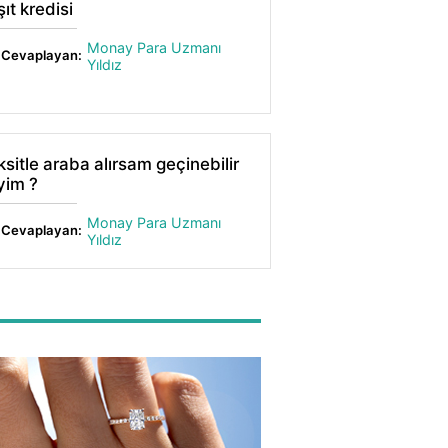
ıt kredisi
Monay Para Uzmanı
Cevaplayan:
Yıldız
ksitle araba alırsam geçinebilir
yim ?
Monay Para Uzmanı
Cevaplayan:
Yıldız