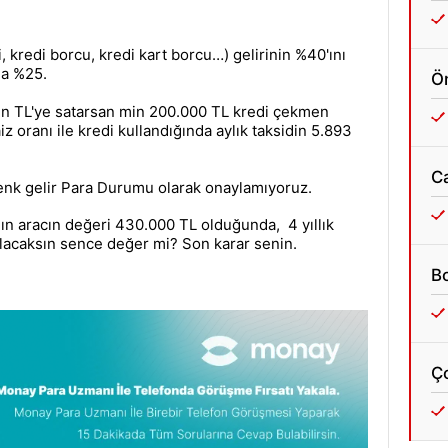
, kredi borcu, kredi kart borcu…) gelirinin %40'ını
la %25.
Ön
bin TL'ye satarsan min 200.000 TL kredi çekmen
z oranı ile kredi kullandığında aylık taksidin 5.893
C
 denk gelir Para Durumu olarak onaylamıyoruz.
ğın aracın değeri 430.000 TL olduğunda, 4 yıllık
olacaksın sence değer mi? Son karar senin.
Bo
Ç