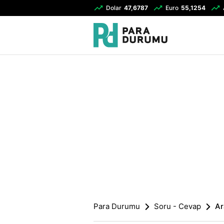
Dolar
47,6787
Euro
55,1254
Para Durumu
Soru - Cevap
Ar