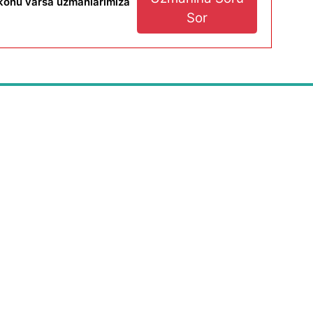
r konu varsa uzmanlarımıza
Sor