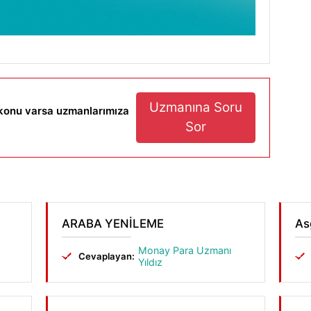
Uzmanına Soru
r konu varsa uzmanlarımıza
Sor
ARABA YENİLEME
As
Monay Para Uzmanı
Cevaplayan:
Yıldız