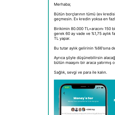
Merhaba;
Bütün borçlarının tümü (ev kredisi
geçmesin. Ev kredin yoksa en faz
Birikimin 80.000 TL+aracını 150 
gerek 60 ay vade ve %1,75 aylık fai
TL yapar.
Bu tutar aylık gelirinin %66'sına
Ayrıca şöyle düşünebilirsin alaca
bütün maaşını bir araca yatırmış 
Sağlık, sevgi ve para ile kalın.