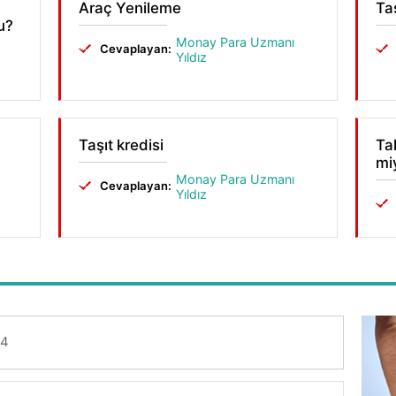
Araç Yenileme
Taş
u?
Monay Para Uzmanı
Cevaplayan:
Yıldız
Taşıt kredisi
Ta
mi
Monay Para Uzmanı
Cevaplayan:
Yıldız
14