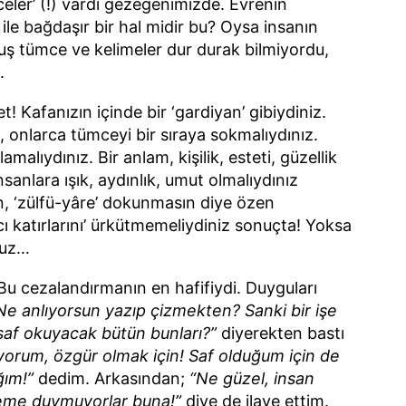
celer’ (!) vardı gezegenimizde. Evrenin
le bağdaşır bir hal midir bu? Oysa insanın
uş tümce ve kelimeler dur durak bilmiyordu,
.
! Kafanızın içinde bir ‘gardiyan’ gibiydiniz.
i, onlarca tümceyi bir sıraya sokmalıydınız.
lamalıydınız. Bir anlam, kişilik, esteti, güzellik
nsanlara ışık, aydınlık, umut olmalıydınız
, ‘zülfü-yâre’ dokunmasın diye özen
cı katırlarını’ ürkütmemeliydiniz sonuçta! Yoksa
nuz…
Bu cezalandırmanın en hafifiydi. Duyguları
Ne anlıyorsun yazıp çizmekten? Sanki bir işe
 saf okuyacak bütün bunları?”
diyerekten bastı
yorum, özgür olmak için! Saf olduğum için de
ğım!”
dedim. Arkasından;
“Ne güzel, insan
seme duymuyorlar buna!”
diye de ilave ettim.