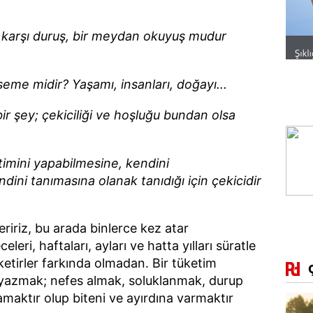
 karşı duruş, bir meydan okuyuş mudur
me midir? Yaşamı, insanları, doğayı...
bir şey; çekiciliği ve hoşluğu bundan olsa
timini yapabilmesine, kendini
dini tanımasına olanak tanıdığı için çekicidir
veririz, bu arada binlerce kez atar
leri, haftaları, ayları ve hatta yılları süratle
üketirler farkında olmadan. Bir tüketim
 yazmak; nefes almak, soluklanmak, durup
aktır olup biteni ve ayırdına varmaktır