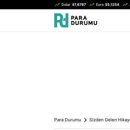
Dolar
47,6787
Euro
55,1254
Para Durumu
Sizden Gelen Hikay