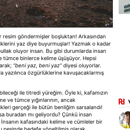
ir resim göndermişler boşluktan! Arkasından
iklerini yaz diye buyurmuşlar! Yazmak o kadar
bullak oluyor insan. Bu gibi durumlarda insan
e tümce binlerce kelime üşüşüyor. Hepsi
yarak;
“beni yaz, beni yaz”
diyesi oluyorlar.
 yazılınca özgürlüklerine kavuşacaklarmış
ileceği ile titredi yüreğim. Öyle ki, kafamızın
me ve tümce yığınlarının, ancak
ikleri gerçeği ile bütün benliğim sarsalandı!
a buradan mı geliyordu? Çünkü insan
İnsanın kafasındaki kelime ve cümleler bir
rgu peşinde hedefe yöneltilmiş olarak