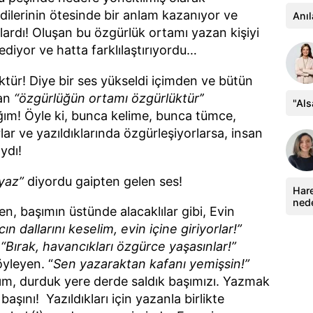
endilerinin ötesinde bir anlam kazanıyor ve
Anıl
ardı! Oluşan bu özgürlük ortamı yazan kişiyi
ediyor ve hatta farklılaştırıyordu…
tür! Diye bir ses yükseldi içimden ve bütün
dan
“özgürlüğün ortamı özgürlüktür’’
"Al
ığım! Öyle ki, bunca kelime, bunca tümce,
lar ve yazıldıklarında özgürleşiyorlarsa, insan
ydı!
yaz”
diyordu gaipten gelen ses!
Hare
ned
, başımın üstünde alacaklılar gibi, Evin
ın dallarını keselim, evin içine giriyorlar!”
,
“Bırak, havancıkları özgürce yaşasınlar!”
yleyen. “
Sen yazaraktan kafanı yemişsin!”
lım, durduk yere derde saldık başımızı. Yazmak
şını! Yazıldıkları için yazanla birlikte