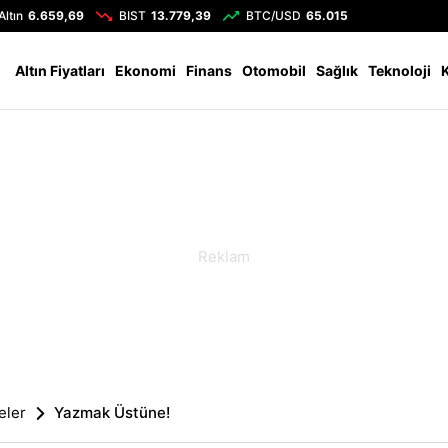
Altın
6.659,69
BIST
13.779,39
BTC/USD
65.015
Altın Fiyatları
Ekonomi
Finans
Otomobil
Sağlık
Teknoloji
eler
Yazmak Üstüne!