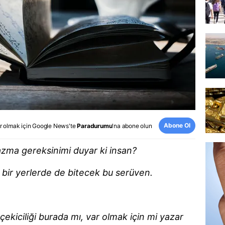
Abone Ol
r olmak için
Google News
'te
Paradurumu
'na abone olun
ma gereksinimi duyar ki insan?
, bir yerlerde de bitecek bu serüven.
ekiciliği burada mı, var olmak için mi yazar