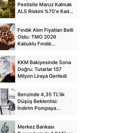
Pestisite Maruz Kalmak
ALS Riskini %70'e Kadar
Artırıyor
Fındık Alım Fiyatları Belli
Oldu: TMO 2026
Kabuklu Fındık
Fiyatlarını Açıkladı
KKM Bakiyesinde Sona
Doğru: Tutarlar 157
Milyon Liraya Geriledi
Benzinde 4,35 TL'lik
Düşüş Beklentisi:
İndirim Pompaya
Yansıyacak mı?
Merkez Bankası