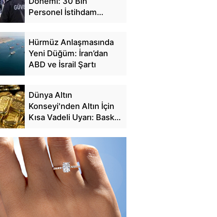
Dönemi: 30 Bin
Personel İstihdam
Edilecek
Hürmüz Anlaşmasında
Yeni Düğüm: İran’dan
ABD ve İsrail Şartı
Dünya Altın
Konseyi'nden Altın İçin
Kısa Vadeli Uyarı: Baskı
Sürebilir