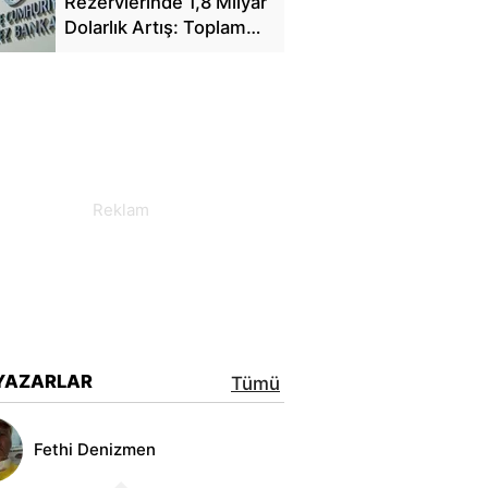
Rezervlerinde 1,8 Milyar
Dolarlık Artış: Toplam
Rezerv 164,4 Milyar
Dolar Oldu
YAZARLAR
Tümü
Fethi Denizmen