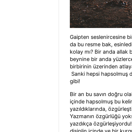
Gaipten seslenircesine b
da bu resme bak, esinled
kolay mı? Bir anda allak 
beynine bir anda yüzlerc
birbirinin üzerinden atla
Sanki hepsi hapsolmuş da
gibi!
Bir an bu savın doğru olab
içinde hapsolmuş bu keli
yazıldıklarında, özgürleşt
Yazmanın özgürlüğü yoks
yazdıkça özgürleşiyordu! 
disiplin içinde ve bir ku