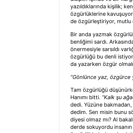
yazıldıklarında kişilik; k
özgürlüklerine kavuşuyorl
de özgürleştiriyor, mutlu 
Bir anda yazmak özgürlük
benliğimi sardı. Arkasın
önermesiyle sarsıldı varl
özgürlüğü bu denli istiyor
da yazarken özgür olmalı
“Gönlünce yaz, özgürce 
Tam özgürlüğü düşünürken
Hanımı bitti.
“Kalk şu ağac
dedi. Yüzüne bakmadan
dedim. Sen misin bunu sö
diyesi olmaz mı? Al baka
derde sokuyordu insanın ba