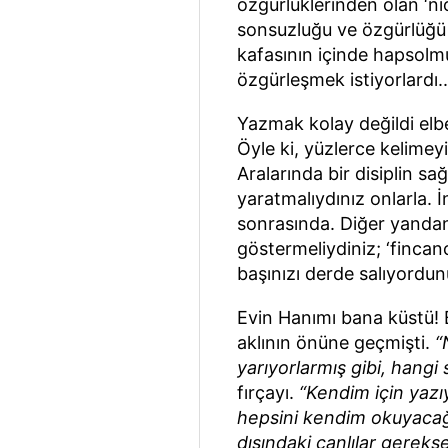
özgürlüklerinden olan ‘ni
sonsuzluğu ve özgürlüğü i
kafasının içinde hapsolm
özgürleşmek istiyorlardı..
Yazmak kolay değildi elbet
Öyle ki, yüzlerce kelimey
Aralarında bir disiplin sağ
yaratmalıydınız onlarla. İ
sonrasında. Diğer yandan
göstermeliydiniz; ‘fincan
başınızı derde salıyordu
Evin Hanımı bana küstü! 
aklının önüne geçmişti.
“
yarıyorlarmış gibi, hangi
fırçayı.
“Kendim için yazı
hepsini kendim okuyaca
dışındaki canlılar gerek