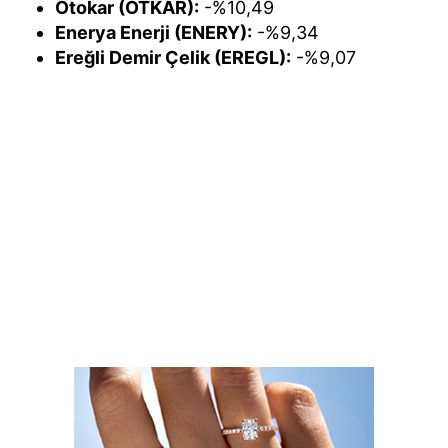
Otokar (OTKAR):
-%10,49
Enerya Enerji (ENERY):
-%9,34
Ereğli Demir Çelik (EREGL):
-%9,07