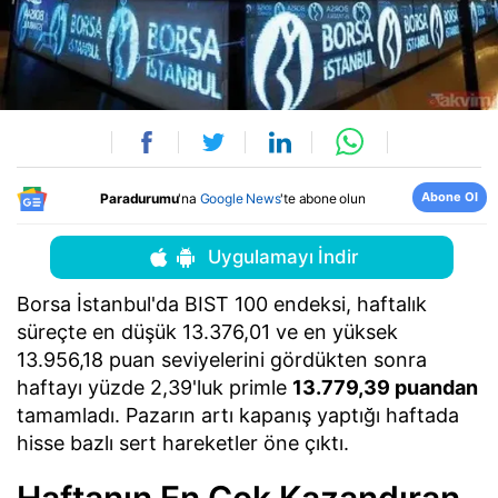
Abone Ol
Paradurumu
'na
Google News
'te abone olun
Uygulamayı İndir
Borsa İstanbul'da BIST 100 endeksi, haftalık
süreçte en düşük 13.376,01 ve en yüksek
13.956,18 puan seviyelerini gördükten sonra
haftayı yüzde 2,39'luk primle
13.779,39 puandan
tamamladı. Pazarın artı kapanış yaptığı haftada
hisse bazlı sert hareketler öne çıktı.