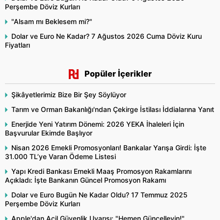
Perşembe Döviz Kurları
"Alsam mı Beklesem mi?"
Dolar ve Euro Ne Kadar? 7 Ağustos 2026 Cuma Döviz Kuru
Fiyatları
Popüler İçerikler
Şikâyetlerimiz Bize Bir Şey Söylüyor
Tarım ve Orman Bakanlığı'ndan Çekirge İstilası İddialarına Yanıt
Enerjide Yeni Yatırım Dönemi: 2026 YEKA İhaleleri İçin
Başvurular Ekimde Başlıyor
Nisan 2026 Emekli Promosyonları! Bankalar Yarışa Girdi: İşte
31.000 TL’ye Varan Ödeme Listesi
Yapı Kredi Bankası Emekli Maaş Promosyon Rakamlarını
Açıkladı: İşte Bankanın Güncel Promosyon Rakamı
Dolar ve Euro Bugün Ne Kadar Oldu? 17 Temmuz 2025
Perşembe Döviz Kurları
Apple'dan Acil Güvenlik Uyarısı: "Hemen Güncelleyin!"