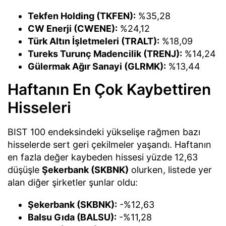
Tekfen Holding (TKFEN):
%35,28
CW Enerji (CWENE):
%24,12
Türk Altın İşletmeleri (TRALT):
%18,09
Tureks Turunç Madencilik (TRENJ):
%14,24
Gülermak Ağır Sanayi (GLRMK):
%13,44
Haftanın En Çok Kaybettiren
Hisseleri
BIST 100 endeksindeki yükselişe rağmen bazı
hisselerde sert geri çekilmeler yaşandı. Haftanın
en fazla değer kaybeden hissesi yüzde 12,63
düşüşle
Şekerbank (SKBNK)
olurken, listede yer
alan diğer şirketler şunlar oldu:
Şekerbank (SKBNK):
-%12,63
Balsu Gıda (BALSU):
-%11,28