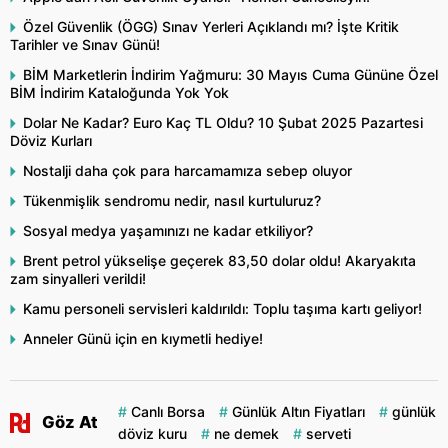
Özel Güvenlik (ÖGG) Sınav Yerleri Açıklandı mı? İşte Kritik
Tarihler ve Sınav Günü!
BİM Marketlerin İndirim Yağmuru: 30 Mayıs Cuma Gününe Özel
BİM İndirim Kataloğunda Yok Yok
Dolar Ne Kadar? Euro Kaç TL Oldu? 10 Şubat 2025 Pazartesi
Döviz Kurları
Nostalji daha çok para harcamamıza sebep oluyor
Tükenmişlik sendromu nedir, nasıl kurtuluruz?
Sosyal medya yaşamınızı ne kadar etkiliyor?
Brent petrol yükselişe geçerek 83,50 dolar oldu! Akaryakıta
zam sinyalleri verildi!
Kamu personeli servisleri kaldırıldı: Toplu taşıma kartı geliyor!
Anneler Günü için en kıymetli hediye!
Canlı Borsa
Günlük Altın Fiyatları
günlük
Göz At
döviz kuru
ne demek
serveti