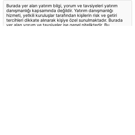
Burada yer alan yatırım bilgi, yorum ve tavsiyeleri yatırım
danışmanlığı kapsamında değildir. Yatırım danışmanlığı
hizmeti, yetkili kuruluşlar tarafından kişilerin risk ve getiri
tercihleri dikkate alınarak kişiye özel sunulmaktadır. Burada
yer alan yorum ve tavsiyeler ise genel niteliktedir. Bu
tavsiyeler mali durumunuz ile risk ve getiri tercihlerinize uygun
olmayabilir. Bu nedenle, sadece burada yer alan bilgilere
dayanılarak yatırım kararı verilmesi beklentilerinize uygun
sonuçlar doğurmayabilir.
Yorumlar