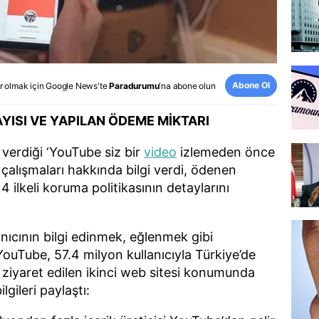
Abone Ol
r olmak için
Google News
'te
Paradurumu
'na abone olun
AYISI VE YAPILAN ÖDEME MİKTARI
 verdiği ‘YouTube siz bir
video
izlemeden önce
a çalışmaları hakkında bilgi verdi, ödenen
 4 ilkeli koruma politikasının detaylarını
nıcının bilgi edinmek, eğlenmek gibi
 YouTube, 57.4 milyon kullanıcıyla Türkiye’de
ziyaret edilen ikinci web sitesi konumunda
lgileri paylaştı: