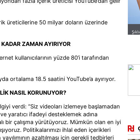
lyondan fazla içerik üreticisi YouTube’dan gelir
ik üreticilerine 50 milyar doların üzerinde
E KADAR ZAMAN AYIRIYOR
ernet kullanıcılarının yüzde 80’i tarafından
ayda ortalama 18.5 saatini YouTube’a ayırıyor.
NLİK NASIL KORUNUYOR?
giyi verdi: “Siz videoları izlemeye başlamadan
 ve yaratıcı ifadeyi desteklemek adına
ı bir çalışma yürütüyoruz. Mümkün olan en iyi
ıyoruz. Politikalarımızı ihlal eden içerikleri
in yayılımının azaltılması için gerekli tedbirleri