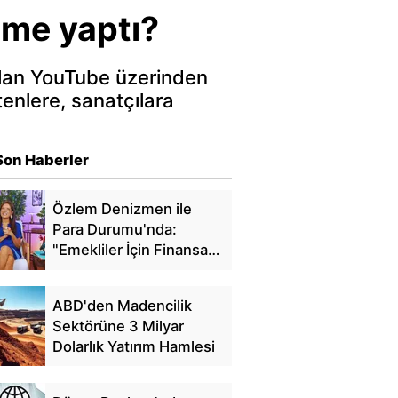
eme yaptı?
 olan YouTube üzerinden
tenlere, sanatçılara
Son Haberler
Özlem Denizmen ile
Para Durumu'nda:
"Emekliler İçin Finansal
Özgürlük"
ABD'den Madencilik
Sektörüne 3 Milyar
Dolarlık Yatırım Hamlesi