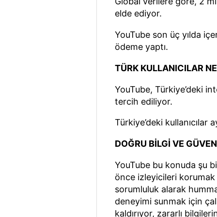
Global verilere göre, 2 mi
elde ediyor.
YouTube son üç yılda içer
ödeme yaptı.
TÜRK KULLANICILAR N
YouTube, Türkiye’deki int
tercih ediliyor.
Türkiye’deki kullanıcılar 
DOĞRU BİLGİ VE GÜVE
YouTube bu konuda şu bil
önce izleyicileri korumak
sorumluluk alarak hummal
deneyimi sunmak için çalış
kaldırıyor, zararlı bilgiler