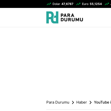
Dolar
47,6787
Euro
55,1254
Para Durumu
Haber
YouTube i