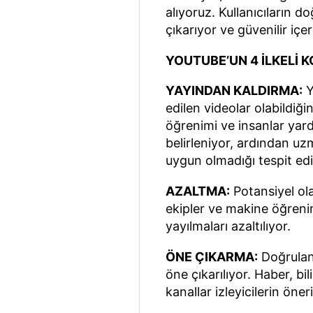
alıyoruz. Kullanıcıların d
çıkarıyor ve güvenilir içer
YOUTUBE’UN 4 İLKELİ 
YAYINDAN KALDIRMA:
Y
edilen videolar olabildiği
öğrenimi ve insanlar yardı
belirleniyor, ardından uz
uygun olmadığı tespit edi
AZALTMA:
Potansiyel ola
ekipler ve makine öğrenim
yayılmaları azaltılıyor.
ÖNE ÇIKARMA:
Doğrulanm
öne çıkarılıyor. Haber, bili
kanallar izleyicilerin öner