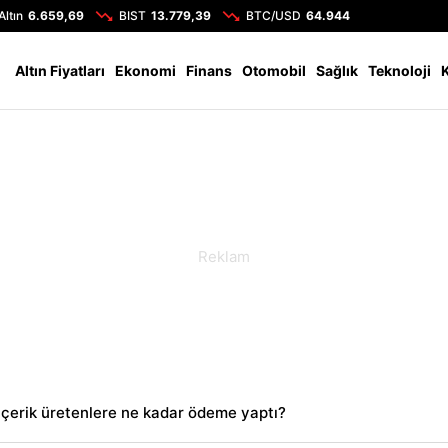
Altın
6.659,69
BIST
13.779,39
BTC/USD
64.944
Altın Fiyatları
Ekonomi
Finans
Otomobil
Sağlık
Teknoloji
çerik üretenlere ne kadar ödeme yaptı?