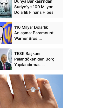
Dünya Bankası'ndan
Suriye'ye 100 Milyon
Dolarlık Finans Hibesi
110 Milyar Dolarlık
Anlaşma: Paramount,
Warner Bros.
Discovery'yi Satın Alıyor
TESK Başkanı
Palandöken'den Borç
Yapılandırması
Açıklaması: 25 Günde
228 Bin Başvuru