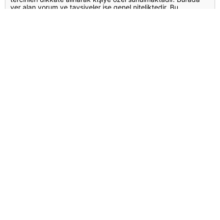
yer alan yorum ve tavsiyeler ise genel niteliktedir. Bu
tavsiyeler mali durumunuz ile risk ve getiri tercihlerinize uygun
olmayabilir. Bu nedenle, sadece burada yer alan bilgilere
dayanılarak yatırım kararı verilmesi beklentilerinize uygun
sonuçlar doğurmayabilir.
Yorumlar