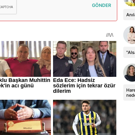
GÖNDER
Anıl
"Al
Hare
ned