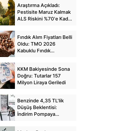
Araştırma Açıkladı:
Pestisite Maruz Kalmak
ALS Riskini %70'e Kadar
Artırıyor
Fındık Alım Fiyatları Belli
Oldu: TMO 2026
Kabuklu Fındık
Fiyatlarını Açıkladı
KKM Bakiyesinde Sona
Doğru: Tutarlar 157
Milyon Liraya Geriledi
Benzinde 4,35 TL'lik
Düşüş Beklentisi:
İndirim Pompaya
Yansıyacak mı?