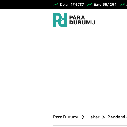
Dolar
47,6787
Euro
55,1254
Para Durumu
Haber
Pandemi 