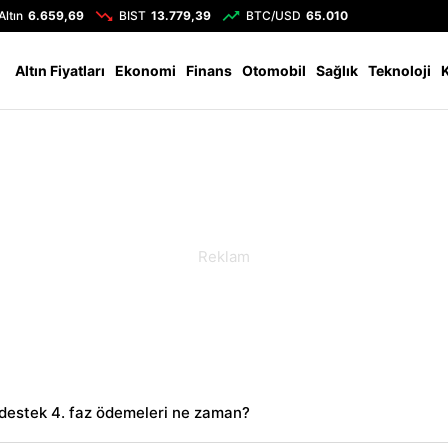
Altın
6.659,69
BIST
13.779,39
BTC/USD
65.010
Altın Fiyatları
Ekonomi
Finans
Otomobil
Sağlık
Teknoloji
destek 4. faz ödemeleri ne zaman?