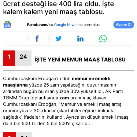
ücret desteği ise 400 lira oldu. İşte
kalem kalem yeni maaş tablosu.
Abone Ol
Paradurumu
'na
Google News
'te abone olun
1
24
İŞTE YENİ MEMUR MAAŞ TABLOSU
Cumhurbaşkanı Erdoğan'ın dün
memur ve emekl
i
maaşlarına
y
üzde 25 zam yapılacağını duyurmasının
ardından bugün bu oran yüzde 30'a yükseltildi. AK Parti
TBMM Grup toplantısında
zam
oranını açıklayan
Cumhurbaşkanı Erdoğan, "Memur ve emekli maaş artış
oranını yüzde 30'a kadar çıkartabileceğimiz imkanlar
sağladık" ifadelerini kullandı. Ayrıca en düşük emekli maaşı
da 3 bin 500 TL'den 5 bin 500'e çıkarıldı.