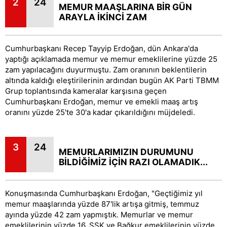
2
24
MEMUR MAAŞLARINA BİR GÜN
ARAYLA İKİNCİ ZAM
Cumhurbaşkanı Recep Tayyip Erdoğan, dün Ankara'da
yaptığı açıklamada memur ve memur emeklilerine yüzde 25
zam yapılacağını duyurmuştu. Zam oranının beklentilerin
altında kaldığı eleştirilerinin ardından bugün AK Parti TBMM
Grup toplantısında kameralar karşısına geçen
Cumhurbaşkanı Erdoğan, memur ve emekli maaş artış
oranını yüzde 25'te 30'a kadar çıkarıldığını müjdeledi.
3
24
MEMURLARIMIZIN DURUMUNU
BİLDİĞİMİZ İÇİN RAZI OLAMADIK...
Konuşmasında Cumhurbaşkanı Erdoğan, "Geçtiğimiz yıl
memur maaşlarında yüzde 87'lik artışa gitmiş, temmuz
ayında yüzde 42 zam yapmıştık. Memurlar ve memur
emeklilerinin yüzde 16, SSK ve Bağkur emeklilerinin yüzde