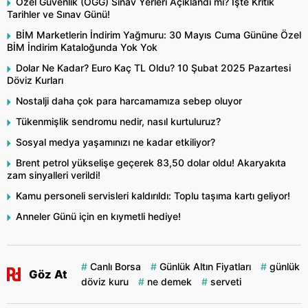
Özel Güvenlik (ÖGG) Sınav Yerleri Açıklandı mı? İşte Kritik
Tarihler ve Sınav Günü!
BİM Marketlerin İndirim Yağmuru: 30 Mayıs Cuma Gününe Özel
BİM İndirim Kataloğunda Yok Yok
Dolar Ne Kadar? Euro Kaç TL Oldu? 10 Şubat 2025 Pazartesi
Döviz Kurları
Nostalji daha çok para harcamamıza sebep oluyor
Tükenmişlik sendromu nedir, nasıl kurtuluruz?
Sosyal medya yaşamınızı ne kadar etkiliyor?
Brent petrol yükselişe geçerek 83,50 dolar oldu! Akaryakıta
zam sinyalleri verildi!
Kamu personeli servisleri kaldırıldı: Toplu taşıma kartı geliyor!
Anneler Günü için en kıymetli hediye!
Canlı Borsa
Günlük Altın Fiyatları
günlük
Göz At
döviz kuru
ne demek
serveti