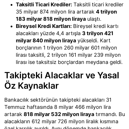
Taksitli Ticari Krediler:
Taksitli ticari krediler
35 milyar 874 milyon lira artarak
4 trilyon
183 milyar 818 milyon liraya
ulaştı.
Bireysel Kredi Kartları:
Bireysel kredi kartı
alacakları yüzde 4,4 artışla
3 trilyon 421
milyar 840 milyon liraya
yükseldi. Kart
borçlarının 1 trilyon 260 milyar 601 milyon
lirası taksitli, 2 trilyon 161 milyar 239 milyon
lirası ise taksitsiz borçlardan meydana geldi.
Takipteki Alacaklar ve Yasal
Öz Kaynaklar
Bankacılık sektörünün takipteki alacakları 31
Temmuz haftasında 8 milyar 466 milyon lira
artarak
818 milyar 532 milyon liraya
tırmandı. Bu
alacakların 612 milyar 726 milyon liralık kısmına
özel karşılık ayrıldı. Aynı dönemde bankacılık