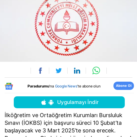
Abone Ol
Paradurumu
'na
Google News
'te abone olun
Uygulamayı İndir
İlköğretim ve Ortaöğretim Kurumları Bursluluk
Sınavı (İOKBS) için başvuru süreci 10 Şubat’ta
başlayacak ve 3 Mart 2025’te sona erecek.