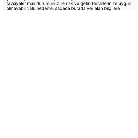
tavsiyeler mali durumunuz ile risk ve getiri tercihlerinize uygun
olmayabilir. Bu nedenle, sadece burada yer alan bilgilere
dayanılarak yatırım kararı verilmesi beklentilerinize uygun
sonuçlar doğurmayabilir.
Yorumlar