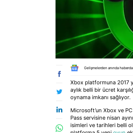
Gelişmelerden anında haberda
Xbox platformuna 2017 yı
aylık belli bir ücret kar
oynama imkanı sağlıyor.
Microsoft’un Xbox ve PC 
Pass servisine nisan ayın
isimleri ve tarihleri bell
platforma 5 yeni
oyun
ek