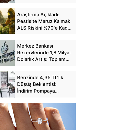
Fiyatlarını Açıkladı
Araştırma Açıkladı:
Pestisite Maruz Kalmak
ALS Riskini %70'e Kadar
Artırıyor
Merkez Bankası
Rezervlerinde 1,8 Milyar
Dolarlık Artış: Toplam
Rezerv 164,4 Milyar
Dolar Oldu
Benzinde 4,35 TL'lik
Düşüş Beklentisi:
İndirim Pompaya
Yansıyacak mı?