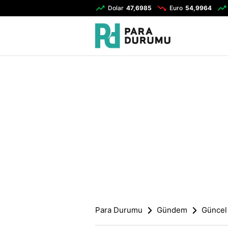
Dolar
47,6985
Euro
54,9964
Para Durumu
Gündem
Güncel