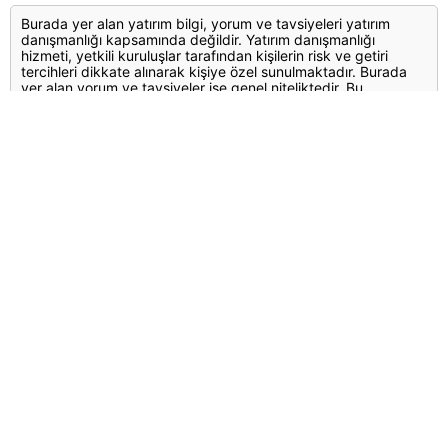
Burada yer alan yatırım bilgi, yorum ve tavsiyeleri yatırım
danışmanlığı kapsamında değildir. Yatırım danışmanlığı
hizmeti, yetkili kuruluşlar tarafından kişilerin risk ve getiri
tercihleri dikkate alınarak kişiye özel sunulmaktadır. Burada
yer alan yorum ve tavsiyeler ise genel niteliktedir. Bu
tavsiyeler mali durumunuz ile risk ve getiri tercihlerinize uygun
olmayabilir. Bu nedenle, sadece burada yer alan bilgilere
dayanılarak yatırım kararı verilmesi beklentilerinize uygun
sonuçlar doğurmayabilir.
Yorumlar