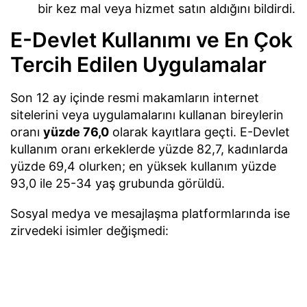
bir kez mal veya hizmet satın aldığını bildirdi.
E-Devlet Kullanımı ve En Çok
Tercih Edilen Uygulamalar
Son 12 ay içinde resmi makamların internet
sitelerini veya uygulamalarını kullanan bireylerin
oranı
yüzde 76,0
olarak kayıtlara geçti. E-Devlet
kullanım oranı erkeklerde yüzde 82,7, kadınlarda
yüzde 69,4 olurken; en yüksek kullanım yüzde
93,0 ile 25-34 yaş grubunda görüldü.
Sosyal medya ve mesajlaşma platformlarında ise
zirvedeki isimler değişmedi:
WhatsApp:
%90,0 kullanım oranı ile ilk sırada
yer aldı (Erkekler %92,5 / Kadınlar %87,6).
YouTube:
%77,6 kullanım oranı ile ikinci