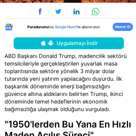
Abone Ol
Paradurumu
'na
Google News
'te abone olun
Uygulamayı İndir
ABD Başkanı Donald Trump, madencilik sektörü
temsilcileriyle gerçekleştirilen yuvarlak masa
toplantısında sektöre yönelik 3 milyar dolar
tutarında yeni yatırım yapılacağını duyurdu. İlk
başkanlık döneminde enerji bağımsızlığını
güvence altına aldıklarını belirten Trump, ikinci
döneminde temel hedeflerinin ekonomik
bağımsızlığa ulaşmak olduğunu vurguladı.
"1950'lerden Bu Yana En Hızlı
Maden Açılış Süreci"