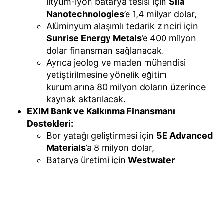
lityum-iyon batarya tesisi için
Sila
Nanotechnologies
’e 1,4 milyar dolar,
Alüminyum alaşımlı tedarik zinciri için
Sunrise Energy Metals
’e 400 milyon
dolar finansman sağlanacak.
Ayrıca jeolog ve maden mühendisi
yetiştirilmesine yönelik eğitim
kurumlarına 80 milyon doların üzerinde
kaynak aktarılacak.
EXIM Bank ve Kalkınma Finansmanı
Destekleri:
Bor yatağı geliştirmesi için
5E Advanced
Materials
’a 8 milyon dolar,
Batarya üretimi için
Westwater
Resources
’a 25 milyon dolar,
Elektronik ve çelik üretimi için
Global
Advanced Materials
’a 25 milyon dolar
destek verilecek.