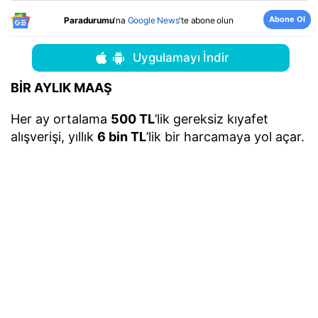
Abone Ol
Paradurumu
'na
Google News
'te abone olun
Uygulamayı İndir
BİR AYLIK MAAŞ
Her ay ortalama
500 TL
’lik gereksiz kıyafet
alışverişi, yıllık
6 bin TL
’lik bir harcamaya yol açar.