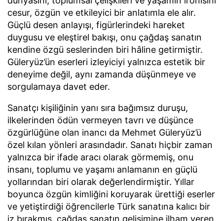
dünyasını, toplumsal çelişkileri ve yaşamın ironisini
cesur, özgün ve etkileyici bir anlatımla ele alır.
Güçlü desen anlayışı, figürlerindeki hareket
duygusu ve eleştirel bakışı, onu çağdaş sanatın
kendine özgü seslerinden biri hâline getirmiştir.
Güleryüz’ün eserleri izleyiciyi yalnızca estetik bir
deneyime değil, aynı zamanda düşünmeye ve
sorgulamaya davet eder.
Sanatçı kişiliğinin yanı sıra bağımsız duruşu,
ilkelerinden ödün vermeyen tavrı ve düşünce
özgürlüğüne olan inancı da Mehmet Güleryüz’ü
özel kılan yönleri arasındadır. Sanatı hiçbir zaman
yalnızca bir ifade aracı olarak görmemiş, onu
insanı, toplumu ve yaşamı anlamanın en güçlü
yollarından biri olarak değerlendirmiştir. Yıllar
boyunca özgün kimliğini koruyarak ürettiği eserler
ve yetiştirdiği öğrencilerle Türk sanatına kalıcı bir
iz bırakmış, çağdaş sanatın gelişimine ilham veren