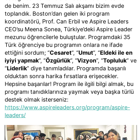
de benim. 23 Temmuz Salı akşamı bizim evde
toplandık. Boston’dan gelen iki program
koordinatörü, Prof. Can Erbil ve Aspire Leaders
CEO’su Meena Sonea, Türkiye’deki Aspire Leader
mezunu öğrencilerle buluştular. Programdaki 35
Türk öğrenciye bu programın onlara ne ifade
ettiğini sordum; “
Cesaret
”, “
Umut
”, “
Eldeki ile en
iyiyi yapmak
”, “
Özgürlük
”, “
Vizyon
”, “
Topluluk
” ve
“
Liderlik
” diye tanımladılar. Programda başarılı
olduktan sonra harika fırsatlara erişecekler.
Hepsine başarılar! Program ile ilgili bilgi almak, bu
programı tanıdıklarınıza yaymak veya başka türlü
destek olmak isterseniz:
https://www.aspireleaders.org/program/aspire-
leaders/