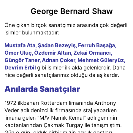
George Bernard Shaw
Öne çıkan birçok sanatçımız arasında çok değerli
isimler bulunmaktadır:
Mustafa Ata, Şadan Bezeyiş, Ferruh Başağa,
Ömer Uluç, Özdemir Altan, Zekai Ormancı,
Güngör Taner, Adnan Çoker, Mehmet Güleryüz,
Devrim Erbil
gibi isimler ilk akla gelenlerdir. Daha
nice değerli sanatçılarımız olduğu da aşikardır.
Anılarda Sanatçılar
1972 ilkbaharı Rotterdam limanında Anthony
Veder adlı denizcilik firmasında staj yaparken
limana gelen “M/V Namık Kemal” adlı geminin
kaptanlarından Çakmak Turgay ile tanışmıştım.
Gün o gün, olduk birbirimizin asırlık dostları.