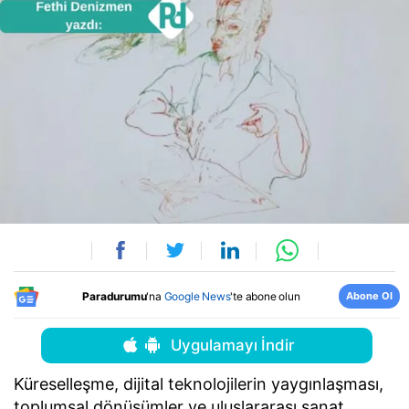
Abone Ol
Paradurumu
'na
Google News
'te abone olun
Uygulamayı İndir
Küreselleşme, dijital teknolojilerin yaygınlaşması,
toplumsal dönüşümler ve uluslararası sanat