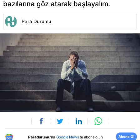
bazılarına göz atarak başlayalım.
Para Durumu
Abone Ol
Paradurumu
'na
Google News
'te abone olun