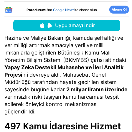
Abone Ol
Paradurumu
'na
Google News
'te abone olun
Uygulamayı İndir
Hazine ve Maliye Bakanlığı, kamuda şeffaflığı ve
verimliliği artırmak amacıyla yerli ve milli
imkanlarla geliştirilen Bütünleşik Kamu Mali
Yönetim Bilişim Sistemi (BKMYBS) çatısı altındaki
Yapay Zeka Destekli Muhasebe ve İleri Analitik
Projesi
'ni devreye aldı. Muhasebat Genel
Müdürlüğü tarafından hayata geçirilen sistem
sayesinde bugüne kadar
2 milyar liranın üzerinde
verimsizlik riski taşıyan kamu harcaması tespit
edilerek önleyici kontrol mekanizması
güçlendirildi.
497 Kamu İdaresine Hizmet