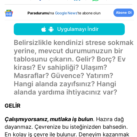
Abone Ol
Paradurumu
'na
Google News
'te abone olun
Uygulamayı İndir
Belirsizlikle kendinizi strese sokmak
yerine, mevcut durumunuzun bir
tablosunu çıkarın. Gelir? Borç? Ev
kirası? Ev sahipliği? Ulaşım?
Masraflar? Güvence? Yatırım?
Hangi alanda zayıfsınız? Hangi
alanda yardıma ihtiyacınız var?
GELİR
Çalışmıyorsanız, mutlaka iş bulun
. Hazıra dağ
dayanmaz. Çevrenize bu isteğinizden bahsedin.
En kolay iş çevre ile bulunur. Deneyim kazanmak